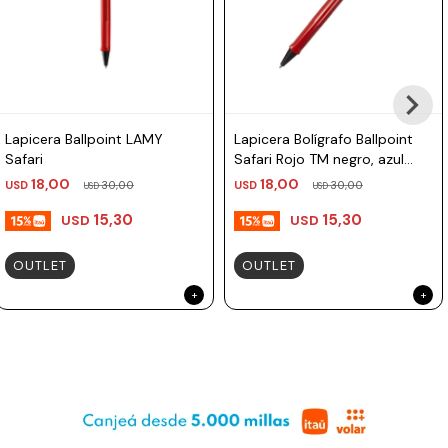
Lapicera Ballpoint LAMY
Lapicera Bolígrafo Ballpoint
Safari
Safari Rojo TM negro, azul
Lamy
18,00
18,00
USD
30,00
USD
30,00
USD
USD
15,30
15,30
USD
USD
OUTLET
OUTLET