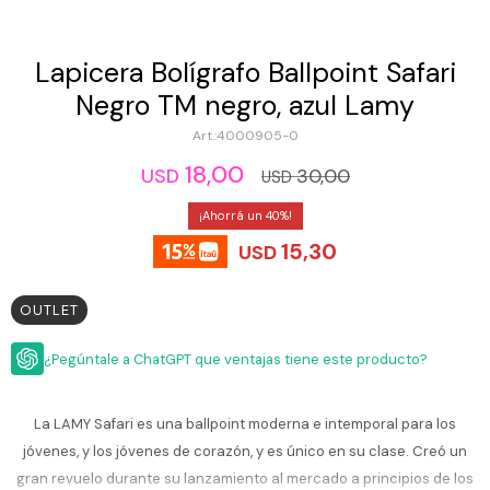
ESCRITURA
Ver
Loria
todo
Studio
Pluma
HIDRATACIÓN
Relojes
Lapicera Bolígrafo Ballpoint Safari
Casio
Repuestos
Negro TM negro, azul Lamy
Metal
MOCHILAS
Fossil
Bolígrafo
4000905-0
Plastico
ACCESORIOS
18,00
Skagen
Rollerball
30,00
USD
USD
Accesorios
Rosefield
Lápiz
40
Encendedores
OUTLET
mecánico
15,30
Maserati
USD
Lentes
de
BLOG
Armani
sol
Exchange
OUTLET
Ver
WATCHME
Emporio
todo
EN
Armani
¿Pegúntale a ChatGPT que ventajas tiene este producto?
accesorios
VIVO
Zippo
La LAMY Safari es una ballpoint moderna e intemporal para los
Jansport
jóvenes, y los jóvenes de corazón, y es único en su clase. Creó un
Empresa
Compra
Blog
Karvik
gran revuelo durante su lanzamiento al mercado a principios de los