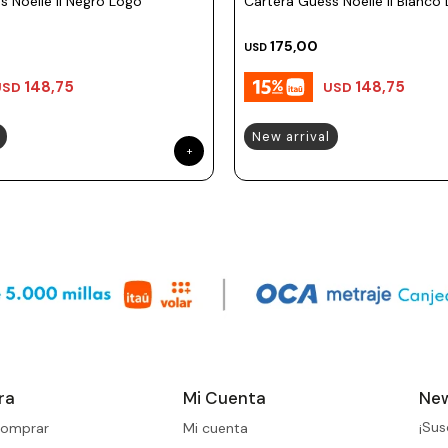
s Noelle II Negro Logo
Cartera Guess Noelle II Blanco
175,00
USD
148,75
148,75
USD
USD
New arrival
ra
Mi Cuenta
New
¡Sus
omprar
Mi cuenta