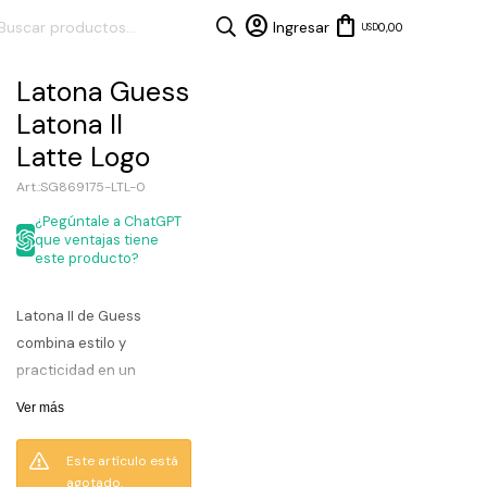
0,00
USD
Latona Guess
Latona II
Latte Logo
SG869175-LTL-0
¿Pegúntale a ChatGPT
que ventajas tiene
este producto?
Latona II de Guess
combina estilo y
practicidad en un
formato compacto ideal
Ver más
para el día a día. Con
cierre superior y correa
Este artículo está
ajustable, permite llevarla
agotado.