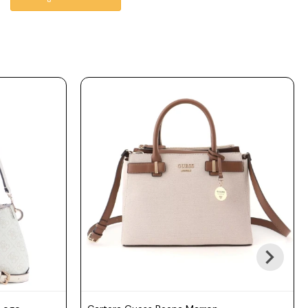
al hombro o cruzada con
total comodidad. Su
diseño en tono latte con
logo aporta un look
moderno y versátil,
perfecto para salidas o
uso diario manteniendo
todo organizado.
Tamaño: 21 × 10 × 18 cm
(largo × ancho × alto).
Material: 100% PU.