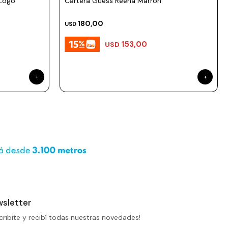
 Logo
Cartera Guess Reena Marron
180,00
USD
153,00
USD
sletter
cribite y recibí todas nuestras novedades!