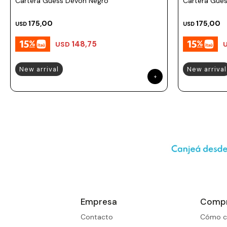
Cartera Guess Devon Negro
Cartera Gues
Prune
Mistral
175,00
175,00
USD
USD
Camelbak
148,75
USD
Lamy
New arrival
New arrival
Kaweco
Empresa
Comp
Contacto
Cómo c