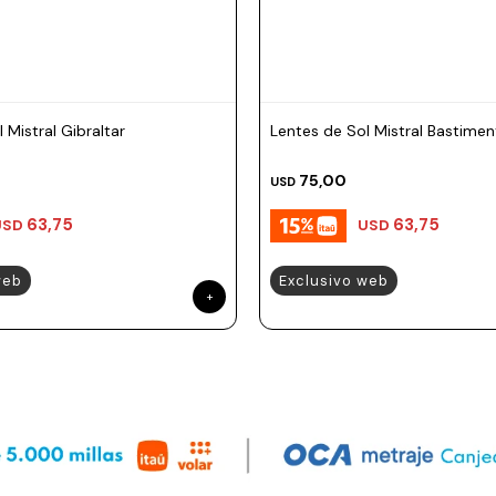
 Mistral Gibraltar
Lentes de Sol Mistral Bastime
75,00
USD
63,75
63,75
USD
USD
web
Exclusivo web