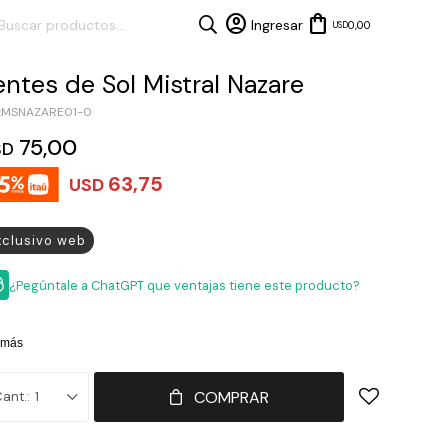
0,00
USD
entes de Sol Mistral Nazare
MSNAZARE01-0
75,00
SD
63,75
USD
xclusivo web
¿Pegúntale a ChatGPT que ventajas tiene este producto?
 más
COMPRAR
1