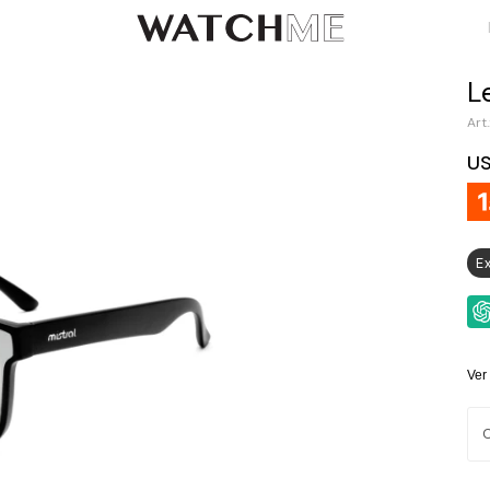
L
U
E
Ver