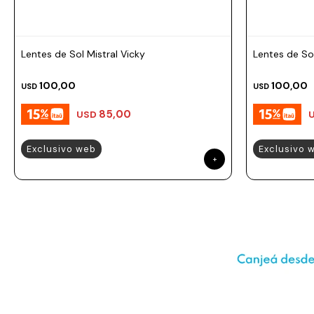
Prune
Mistral
Camelbak
Lentes de Sol Mistral Vicky
Lentes de Sol
Lamy
100,00
100,00
USD
USD
Kaweco
85,00
USD
Exclusivo web
Exclusivo 