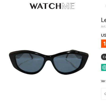
L
U
E
Ver