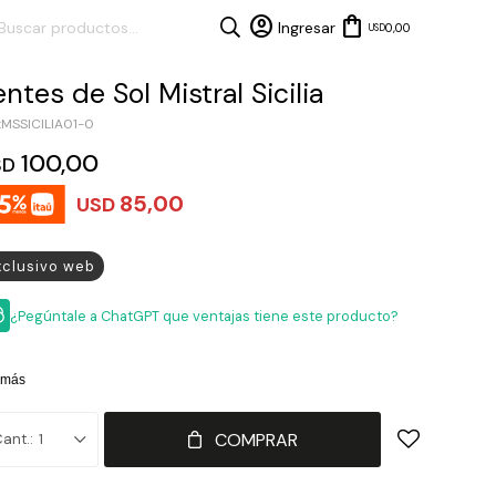
0,00
USD
entes de Sol Mistral Sicilia
MSSICILIA01-0
100,00
SD
85,00
USD
xclusivo web
¿Pegúntale a ChatGPT que ventajas tiene este producto?
 más
COMPRAR
1