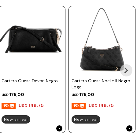
Prune
Mistral
Camelbak
Lamy
Kaweco
Cartera Guess Devon Negro
Cartera Guess Noelle II Negro
Logo
175,00
175,00
USD
USD
148,75
148,75
USD
USD
New arrival
New arrival