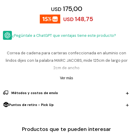
ESCRITURA
Ver
175,00
USD
Loria
todo
Studio
Pluma
HIDRATACIÓN
Relojes
148,75
USD
Casio
Repuestos
Metal
MOCHILAS
Fossil
Bolígrafo
¿Pegúntale a ChatGPT que ventajas tiene este producto?
Plastico
ACCESORIOS
Skagen
Rollerball
Accesorios
Correa de cadena para carteras confeccionada en aluminio con
Rosefield
Lápiz
Encendedores
lindos dijes con la palabra MARC JACOBS, mide 125cm de largo por
OUTLET
mecánico
Maserati
2cm de ancho
Lentes
de
BLOG
Armani
Ver más
sol
Exchange
Ver
WATCHME
Emporio
Métodos y costos de envío
todo
EN
Armani
accesorios
VIVO
Puntos de retiro - Pick Up
Zippo
Jansport
Empresa
Compra
Blog
Productos que te pueden interesar
Karvik