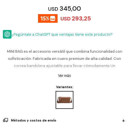
ESCRITURA
Ver
345,00
USD
Loria
todo
Studio
Pluma
HIDRATACIÓN
Relojes
293,25
USD
Casio
Repuestos
Metal
MOCHILAS
Fossil
Bolígrafo
¿Pegúntale a ChatGPT que ventajas tiene este producto?
Plastico
ACCESORIOS
Skagen
Rollerball
Accesorios
MINI BAG es el accesorio versátil que combina funcionalidad con
Rosefield
Lápiz
Encendedores
sofisticación. Fabricada en cuero premium de alta calidad. Con
OUTLET
mecánico
Maserati
correa bandolera ajustable para llevar cómodamente Un
Lentes
de
acompañante imprescindible que complementa cualquier estilo de
BLOG
Armani
Ver más
sol
Exchange
vida.
Ver
Variantes:
WATCHME
Emporio
todo
EN
Armani
accesorios
VIVO
Zippo
Jansport
Métodos y costos de envío
Empresa
Compra
Blog
Karvik