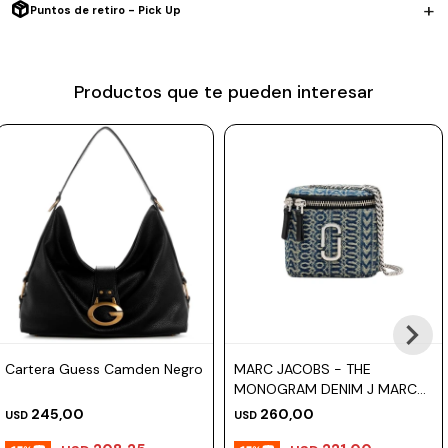
Puntos de retiro - Pick Up
Prune
Mistral
Productos que te pueden interesar
Camelbak
Lamy
Kaweco
Cartera Guess Camden Negro
MARC JACOBS - THE
MONOGRAM DENIM J MARC
MINI VANITY BAG
245,00
260,00
USD
USD