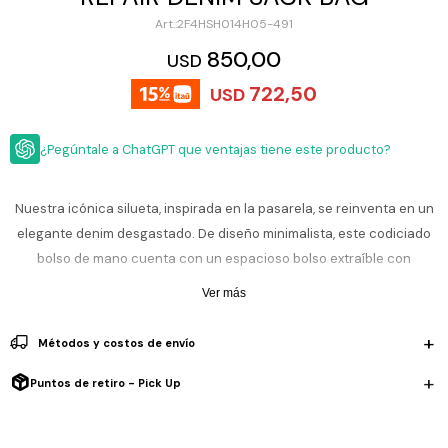
ESCRITURA
Ver
2F4HSH014H05-491
Loria
todo
Studio
Pluma
HIDRATACIÓN
Relojes
850,00
USD
Casio
Repuestos
722,50
USD
Metal
MOCHILAS
Fossil
Bolígrafo
Plastico
¿Pegúntale a ChatGPT que ventajas tiene este producto?
ACCESORIOS
Skagen
Rollerball
Accesorios
Rosefield
Lápiz
Encendedores
OUTLET
mecánico
Nuestra icónica silueta, inspirada en la pasarela, se reinventa en un
Maserati
elegante denim desgastado. De diseño minimalista, este codiciado
Lentes
de
BLOG
bolso de mano cuenta con un espacioso bolso extraíble con
Armani
sol
Exchange
cremallera y un bolsillo interior con cremallera para tus objetos
Ver más
Ver
WATCHME
esenciales, que se cierra fácilmente con un cierre magnético.
Emporio
todo
EN
Armani
accesorios
Desenfadado y ligero, este elegante bolso de hombro es sinónimo de
Métodos y costos de envío
VIVO
estilo y funcionalidad.
Zippo
Puntos de retiro - Pick Up
Jansport
Empresa
Compra
Blog
Karvik