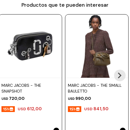
Productos que te pueden interesar
Prune
Mistral
Camelbak
Lamy
Kaweco
MARC JACOBS - THE
MARC JACOBS - THE SMALL
SNAPSHOT
BAULETTO
720,00
990,00
USD
USD
612,00
841,50
USD
USD