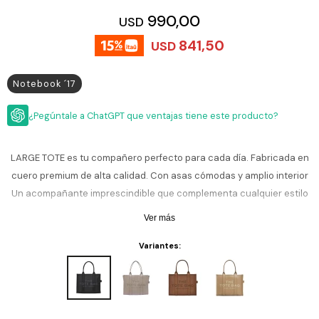
ESCRITURA
Ver
990,00
USD
Loria
todo
Studio
Pluma
HIDRATACIÓN
Relojes
841,50
USD
Casio
Repuestos
Metal
MOCHILAS
Notebook ´17
Fossil
Bolígrafo
Plastico
ACCESORIOS
Skagen
Rollerball
¿Pegúntale a ChatGPT que ventajas tiene este producto?
Accesorios
Rosefield
Lápiz
Encendedores
OUTLET
mecánico
LARGE TOTE es tu compañero perfecto para cada día. Fabricada en
Maserati
Lentes
cuero premium de alta calidad. Con asas cómodas y amplio interior
de
BLOG
Armani
sol
Un acompañante imprescindible que complementa cualquier estilo
Exchange
de vida.
Ver
WATCHME
Ver más
Emporio
todo
EN
Armani
accesorios
VIVO
Variantes:
Zippo
Jansport
Empresa
Compra
Blog
Karvik