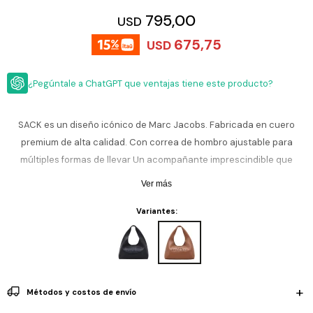
ESCRITURA
Ver
795,00
USD
Loria
todo
Studio
Pluma
HIDRATACIÓN
Relojes
675,75
USD
Casio
Repuestos
Metal
MOCHILAS
Fossil
Bolígrafo
¿Pegúntale a ChatGPT que ventajas tiene este producto?
Plastico
ACCESORIOS
Skagen
Rollerball
Accesorios
SACK es un diseño icónico de Marc Jacobs. Fabricada en cuero
Rosefield
Lápiz
Encendedores
premium de alta calidad. Con correa de hombro ajustable para
OUTLET
mecánico
Maserati
múltiples formas de llevar Un acompañante imprescindible que
Lentes
de
complementa cualquier estilo de vida.
BLOG
Armani
Ver más
sol
Exchange
Ver
Variantes:
WATCHME
Emporio
todo
EN
Armani
accesorios
VIVO
Zippo
Jansport
Métodos y costos de envío
Empresa
Compra
Blog
Karvik