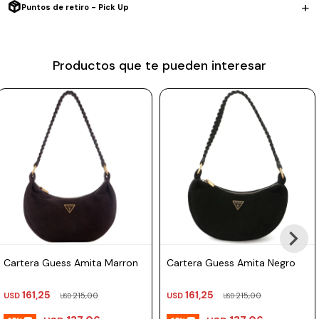
Puntos de retiro - Pick Up
Prune
Mistral
Productos que te pueden interesar
Camelbak
Lamy
Kaweco
Cartera Guess Amita Marron
Cartera Guess Amita Negro
161,25
161,25
USD
215,00
USD
215,00
USD
USD