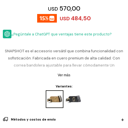
ESCRITURA
Ver
570,00
USD
Loria
todo
Studio
Pluma
HIDRATACIÓN
Relojes
484,50
USD
Casio
Repuestos
Metal
MOCHILAS
Fossil
Bolígrafo
¿Pegúntale a ChatGPT que ventajas tiene este producto?
Plastico
ACCESORIOS
Skagen
Rollerball
Accesorios
SNAPSHOT es el accesorio versátil que combina funcionalidad con
Rosefield
Lápiz
Encendedores
sofisticación. Fabricada en cuero premium de alta calidad. Con
OUTLET
mecánico
Maserati
correa bandolera ajustable para llevar cómodamente Un
Lentes
de
acompañante imprescindible que complementa cualquier estilo de
BLOG
Armani
Ver más
sol
Exchange
vida.
Ver
Variantes:
WATCHME
Emporio
todo
EN
Armani
accesorios
VIVO
Zippo
Jansport
Métodos y costos de envío
Empresa
Compra
Blog
Karvik