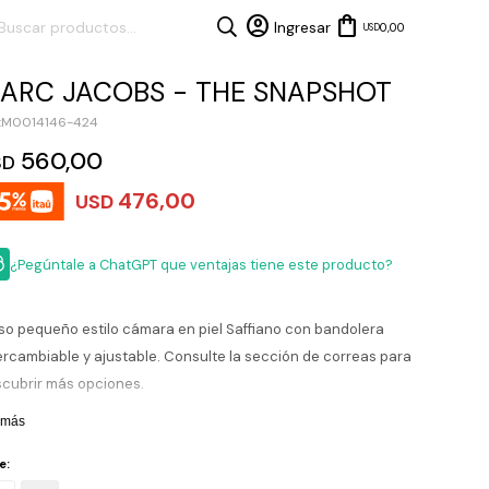
0,00
USD
ARC JACOBS - THE SNAPSHOT
M0014146-424
560,00
SD
476,00
USD
¿Pegúntale a ChatGPT que ventajas tiene este producto?
so pequeño estilo cámara en piel Saffiano con bandolera
ercambiable y ajustable. Consulte la sección de correas para
cubrir más opciones.
 más
e: