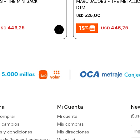
 - THE MINI SACK
MARC JACOBS - THE METALLI
DTM
525,00
USD
446,25
446,25
USD
USD
ra
Mi Cuenta
New
¡Sus
omprar
Mi cuenta
y cambios
Mis compras
s y condiciones
Mis direcciones
 de Relojes, Lapiceras y
Wish List