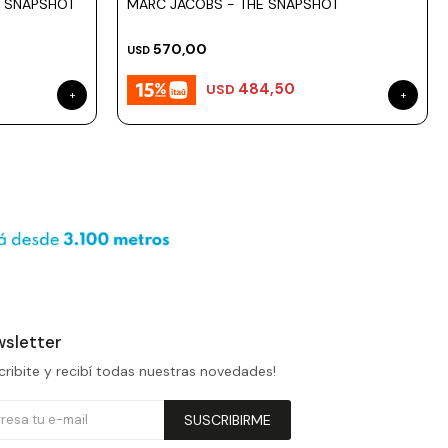
C SNAPSHOT
MARC JACOBS - THE SNAPSHOT
570,00
USD
484,50
USD
sletter
cribite y recibí todas nuestras novedades!
SUSCRIBIRME