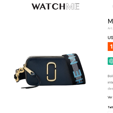
M
U
Bol
int
des
Ver
Tall