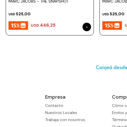
MARC JACOBS - THE SNAPSHOT
MARC JACOBS
525,00
525,00
USD
USD
446,25
USD
Empresa
Comp
Contacto
Cómo c
Nuestros Locales
Envíos 
Trabaja con nosotros
Término
Grabado