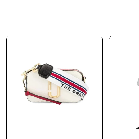
Prune
Mistral
Camelbak
Lamy
Kaweco