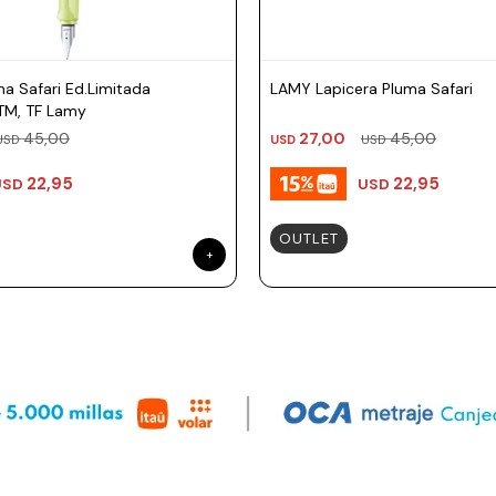
ma Safari Ed.Limitada
LAMY Lapicera Pluma Safari
TM, TF Lamy
45,00
27,00
45,00
USD
USD
USD
22,95
22,95
USD
USD
OUTLET