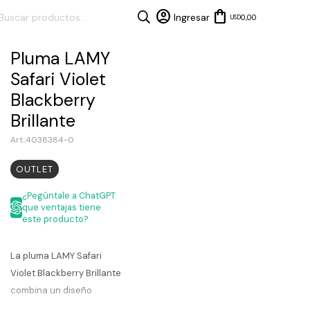
0,00
USD
Pluma LAMY
Safari Violet
Blackberry
Brillante
4038384-0
OUTLET
¿Pegúntale a ChatGPT
que ventajas tiene
este producto?
La pluma LAMY Safari
Violet Blackberry Brillante
combina un diseño
ergonómico con un