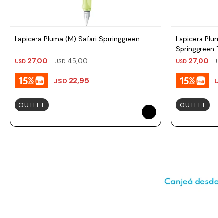
Prune
Mistral
Camelbak
Lapicera Pluma (M) Safari Sprringgreen
Lapicera Plu
Springgreen 
Lamy
27,00
45,00
27,00
USD
USD
USD
Kaweco
22,95
USD
OUTLET
OUTLET