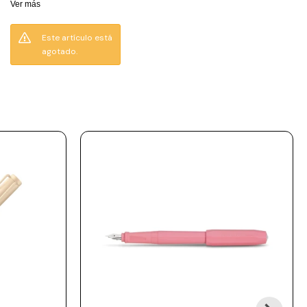
Ver más
acabado brillante y
elegante. Su plumín de
Este artículo está
acero inoxidable
agotado.
garantiza una escritura
precisa, ideal para
estudiantes y
profesionales que
valoran la calidad y el
estilo.