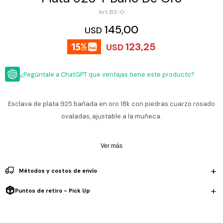
ESCRITURA
Ver
B3-0
Loria
todo
Studio
Pluma
HIDRATACIÓN
Relojes
145,00
USD
Casio
Repuestos
123,25
USD
Metal
MOCHILAS
Fossil
Bolígrafo
Plastico
¿Pegúntale a ChatGPT que ventajas tiene este producto?
ACCESORIOS
Skagen
Rollerball
Accesorios
Rosefield
Lápiz
Encendedores
OUTLET
mecánico
Esclava de plata 925 bañada en oro 18k con piedras cuarzo rosado
Maserati
ovaladas, ajustable a la muñeca.
Lentes
de
BLOG
Armani
sol
Exchange
Ver más
Ver
WATCHME
Emporio
todo
EN
Armani
accesorios
Métodos y costos de envío
VIVO
Zippo
Puntos de retiro - Pick Up
Jansport
Empresa
Compra
Blog
Karvik