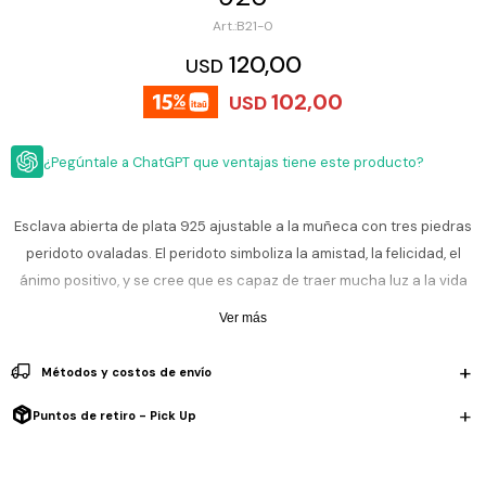
ESCRITURA
Ver
B21-0
Loria
todo
Studio
Pluma
HIDRATACIÓN
Relojes
120,00
USD
Casio
Repuestos
102,00
USD
Metal
MOCHILAS
Fossil
Bolígrafo
Plastico
¿Pegúntale a ChatGPT que ventajas tiene este producto?
ACCESORIOS
Skagen
Rollerball
Accesorios
Rosefield
Lápiz
Encendedores
OUTLET
mecánico
Esclava abierta de plata 925 ajustable a la muñeca con tres piedras
Maserati
peridoto ovaladas. El peridoto simboliza la amistad, la felicidad, el
Lentes
de
BLOG
ánimo positivo, y se cree que es capaz de traer mucha luz a la vida
Armani
sol
Exchange
de aquel que la lleva protegiendo el aura de la persona que la lleva
Ver más
Ver
WATCHME
consigo.
Emporio
todo
EN
Armani
accesorios
Métodos y costos de envío
VIVO
Zippo
Puntos de retiro - Pick Up
Jansport
Empresa
Compra
Blog
Karvik