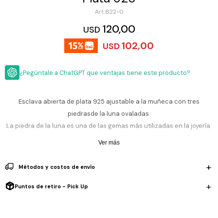
ESCRITURA
Ver
B22-0
Loria
todo
Studio
Pluma
HIDRATACIÓN
Relojes
120,00
USD
Casio
Repuestos
102,00
USD
Metal
MOCHILAS
Fossil
Bolígrafo
Plastico
¿Pegúntale a ChatGPT que ventajas tiene este producto?
ACCESORIOS
Skagen
Rollerball
Accesorios
Rosefield
Lápiz
Encendedores
OUTLET
mecánico
Esclava abierta de plata 925 ajustable a la muñeca con tres
Maserati
piedrasde la luna ovaladas.
Lentes
de
BLOG
La piedra de la luna es una de las gemas más utilizadas en la joyería.
Armani
sol
Exchange
En su superficie posee un tono tornasol y de color blanco. Ayuda a
Ver más
Ver
WATCHME
relajar la mente y el cuerpo y dominar las emociones para
Emporio
todo
EN
Armani
accesorios
expresarte de manera correcta. En India se considera que
Métodos y costos de envío
VIVO
representa la esperanza.
Zippo
Puntos de retiro - Pick Up
Jansport
Empresa
Compra
Blog
Karvik