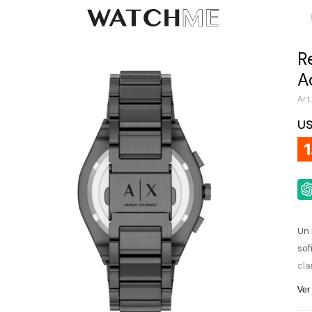
R
A
U
Un 
sof
cla
pla
Ver
for