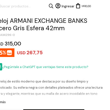
0,00
USD
eloj ARMANI EXCHANGE BANKS
cero Gris Esfera 42mm
AX4296-0
315,00
SD
267,75
USD
¿Pegúntale a ChatGPT que ventajas tiene este producto?
reloj de estilo moderno que destaca por su diseño limpio y
isticado. Su esfera negra con detalles plateados ofrece una lectura
ra y elegante, mientras que su malla de acero inoxidable en tono
teado aporta un acabado versátil para uso diario o ocasiones
 más
males. La caja de presencia equilibrada brinda comodidad en la