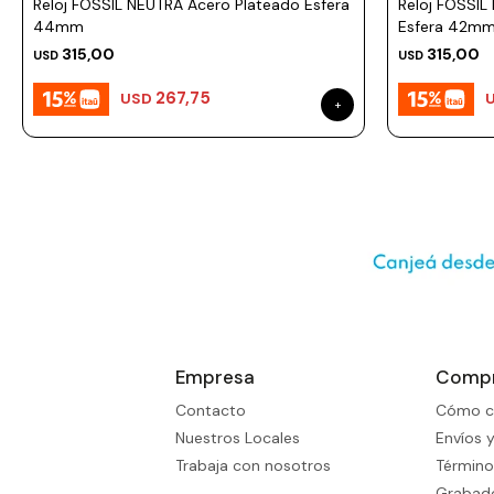
Reloj FOSSIL NEUTRA Acero Plateado Esfera
Reloj FOSSIL
44mm
Esfera 42m
315,00
315,00
USD
USD
267,75
USD
Empresa
Comp
Contacto
Cómo c
Nuestros Locales
Envíos 
Trabaja con nosotros
Término
Grabado