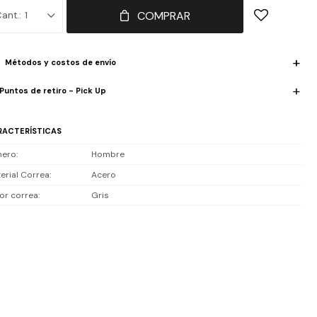
eca, combinando funcionalidad y estética con precisión de
COMPRAR
1
imiento de cuarzo.
iste 5 ATM, ideal para lluvia, salpicones o uso diario, no es
Métodos y costos de envío
ergible.
Puntos de retiro - Pick Up
luye 2 años de garantía en la maquinaria.
RACTERÍSTICAS
nero
Hombre
erial Correa
Acero
or correa
Gris