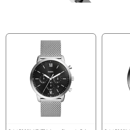
Prune
Mistral
Camelbak
Lamy
Kaweco