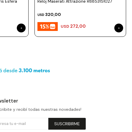
is Esfera
Reloj Maserati Attrazione R8853151027
320,00
USD
272,00
USD
sletter
cribite y recibí todas nuestras novedades!
SUSCRIBIRME