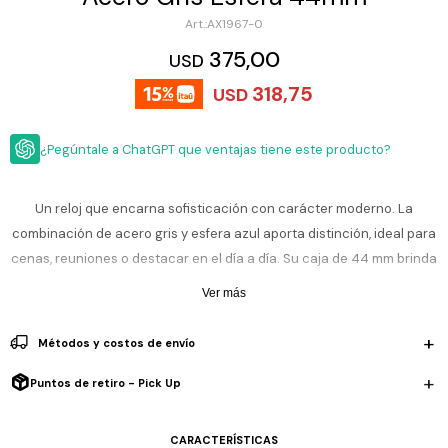
ESCRITURA
Ver
AX1967-0
Loria
todo
Studio
Pluma
HIDRATACIÓN
Relojes
375,00
USD
Casio
Repuestos
318,75
USD
Metal
MOCHILAS
Fossil
Bolígrafo
Plastico
¿Pegúntale a ChatGPT que ventajas tiene este producto?
ACCESORIOS
Skagen
Rollerball
Accesorios
Rosefield
Lápiz
Encendedores
OUTLET
mecánico
Un reloj que encarna sofisticación con carácter moderno. La
Maserati
combinación de acero gris y esfera azul aporta distinción, ideal para
Lentes
de
BLOG
cenas, reuniones o destacar en el día a día. Su caja de 44 mm brinda
Armani
sol
Exchange
presencia elegante y cómoda. Su cronógrafo permite medir tiempos
Ver más
Ver
WATCHME
y muestra la fecha, con movimiento de cuarzo preciso. El cristal
Emporio
todo
EN
Armani
accesorios
mineral protege de roces, uniendo estilo, utilidad y durabilidad.
Métodos y costos de envío
VIVO
Zippo
Resiste 10 ATM, perfecto para lluvia, natación o ambientes húmedos,
Puntos de retiro - Pick Up
Jansport
no es apto para buceos intensos.
Empresa
Compra
Blog
Karvik
CARACTERÍSTICAS