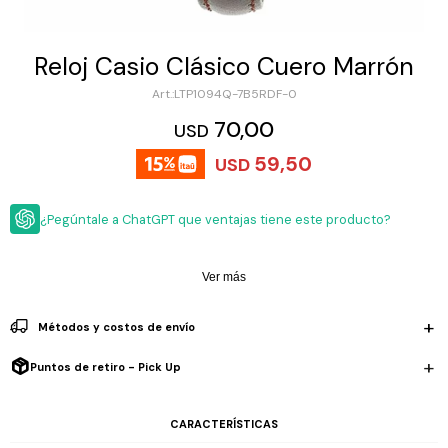
ESCRITURA
Ver
Loria
todo
Studio
Pluma
HIDRATACIÓN
Relojes
Reloj Casio Clásico Cuero Marrón
Casio
Repuestos
LTP1094Q-7B5RDF-0
Metal
MOCHILAS
Fossil
Bolígrafo
70,00
USD
Plastico
ACCESORIOS
Skagen
Rollerball
59,50
USD
Accesorios
Rosefield
Lápiz
Encendedores
OUTLET
mecánico
¿Pegúntale a ChatGPT que ventajas tiene este producto?
Maserati
Lentes
de
BLOG
Armani
sol
Exchange
Ver más
Ver
WATCHME
Emporio
todo
EN
Armani
Métodos y costos de envío
accesorios
VIVO
Zippo
Puntos de retiro - Pick Up
Jansport
Empresa
Compra
Blog
CARACTERÍSTICAS
Karvik