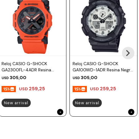
Reloj CASIO G-SHOCK
Reloj CASIO G-SHOCK
GA2300FL-4ADR Resina
GA100WD-1ADR Resina Negro
Naranja Esfera 42mm
Esfera 52mm
305,00
305,00
USD
USD
259,25
259,25
USD
USD
New arrival
New arrival