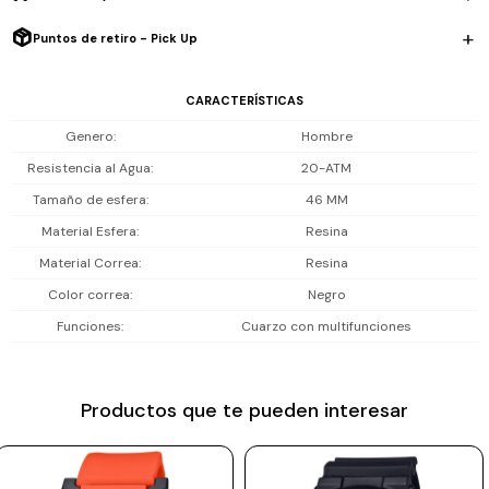
Incluye Bluetooth para sincronizar con el celular, acelerómetro que
Prune
mide pasos, distancia, velocidad y ritmo, cronómetro, interval timer,
Puntos de retiro - Pick Up
Mistral
temporizador, varias alarmas, calendario automático, luz LED
brillante y formato 12/24 h. Resiste 20 ATM (200 m), ideal para playa,
CARACTERÍSTICAS
Camelbak
piscina y deportes acuáticos.
Genero
Hombre
Lamy
Resistencia al Agua
20-ATM
Incluye 1 año de garantía en la maquinaria.
Kaweco
Tamaño de esfera
46 MM
Material Esfera
Resina
Material Correa
Resina
Color correa
Negro
Funciones
Cuarzo con multifunciones
Productos que te pueden interesar