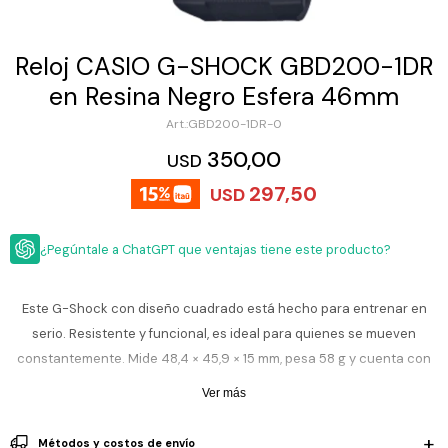
ESCRITURA
Ver
Loria
todo
Studio
Pluma
HIDRATACIÓN
Relojes
Reloj CASIO G-SHOCK GBD200-1DR
Casio
Repuestos
en Resina Negro Esfera 46mm
Metal
MOCHILAS
Fossil
Bolígrafo
GBD200-1DR-0
Plastico
ACCESORIOS
350,00
Skagen
Rollerball
USD
Accesorios
297,50
Rosefield
Lápiz
USD
Encendedores
OUTLET
mecánico
Maserati
Lentes
¿Pegúntale a ChatGPT que ventajas tiene este producto?
de
BLOG
Armani
sol
Exchange
Ver
WATCHME
Este G-Shock con diseño cuadrado está hecho para entrenar en
Emporio
todo
EN
Armani
accesorios
serio. Resistente y funcional, es ideal para quienes se mueven
VIVO
constantemente. Mide 48,4 × 45,9 × 15 mm, pesa 58 g y cuenta con
Zippo
caja, bisel y correa de resina a prueba de golpes, además de cristal
Ver más
Jansport
mineral que protege de rayaduras cotidianas.
Empresa
Compra
Blog
Karvik
Métodos y costos de envío