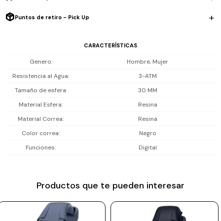
Resiste lluvia o salpicaduras, pero no es sumergible.
Prune
Puntos de retiro - Pick Up
Mistral
Incluye 1 año de garantía la maquinaria.
CARACTERÍSTICAS
Camelbak
Genero
Hombre, Mujer
Lamy
Resistencia al Agua
3-ATM
Kaweco
Tamaño de esfera
30 MM
Material Esfera
Resina
Material Correa
Resina
Color correa
Negro
Funciones
Digital
Productos que te pueden interesar