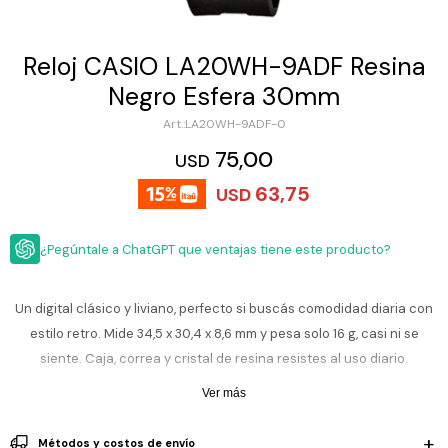
ESCRITURA
Ver
Loria
todo
Studio
Pluma
HIDRATACIÓN
Relojes
Reloj CASIO LA20WH-9ADF Resina
Casio
Repuestos
Negro Esfera 30mm
Metal
MOCHILAS
Fossil
Bolígrafo
LA20WH-9ADF-0
Plastico
ACCESORIOS
75,00
Skagen
Rollerball
USD
Accesorios
63,75
Rosefield
Lápiz
USD
Encendedores
OUTLET
mecánico
Maserati
Lentes
¿Pegúntale a ChatGPT que ventajas tiene este producto?
de
BLOG
Armani
sol
Exchange
Ver
WATCHME
Un digital clásico y liviano, perfecto si buscás comodidad diaria con
Emporio
todo
EN
Armani
accesorios
estilo retro. Mide 34,5 x 30,4 x 8,6 mm y pesa solo 16 g, casi ni se
VIVO
siente. Caja, correa y cristal de resina resistes al uso diario.
Zippo
Funciones: cronómetro de 1/100 s, alarma diaria, calendario
Ver más
Jansport
automático, luz LED ámbar y formato 12/24 h.
Empresa
Compra
Blog
Karvik
Métodos y costos de envío