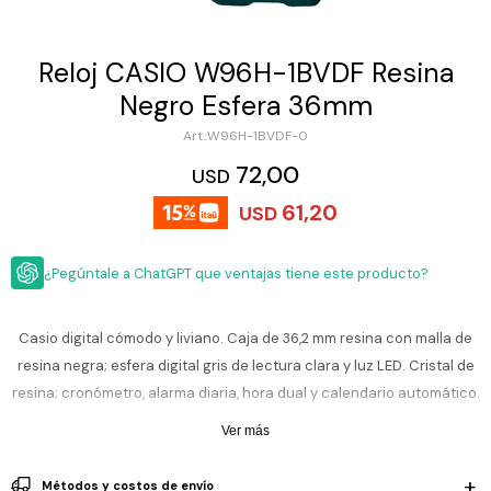
ESCRITURA
Ver
Loria
todo
Studio
Pluma
HIDRATACIÓN
Relojes
Reloj CASIO W96H-1BVDF Resina
Casio
Repuestos
Negro Esfera 36mm
Metal
MOCHILAS
Fossil
Bolígrafo
W96H-1BVDF-0
Plastico
ACCESORIOS
72,00
Skagen
Rollerball
USD
Accesorios
61,20
Rosefield
Lápiz
USD
Encendedores
OUTLET
mecánico
Maserati
Lentes
¿Pegúntale a ChatGPT que ventajas tiene este producto?
de
BLOG
Armani
sol
Exchange
Ver
WATCHME
Casio digital cómodo y liviano. Caja de 36,2 mm resina con malla de
Emporio
todo
EN
Armani
accesorios
resina negra; esfera digital gris de lectura clara y luz LED. Cristal de
VIVO
resina; cronómetro, alarma diaria, hora dual y calendario automático.
Zippo
Batería de larga duración, botones grandes y diseño práctico para
Ver más
Jansport
todos los días: estudio, trabajo o caminatas. Versátil y resiste.
Empresa
Compra
Blog
Karvik
Métodos y costos de envío