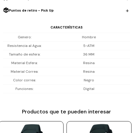
Resistencia al agua: 5 ATM (50 m). Soporta salpicaduras, lluvia y
Prune
ducha, no es sumergible para piscina.
Puntos de retiro - Pick Up
Mistral
Incluye 1 año de garantía la maquinaria.
CARACTERÍSTICAS
Camelbak
Genero
Hombre
Lamy
Resistencia al Agua
5-ATM
Kaweco
Tamaño de esfera
36 MM
Material Esfera
Resina
Material Correa
Resina
Color correa
Negro
Funciones
Digital
Productos que te pueden interesar