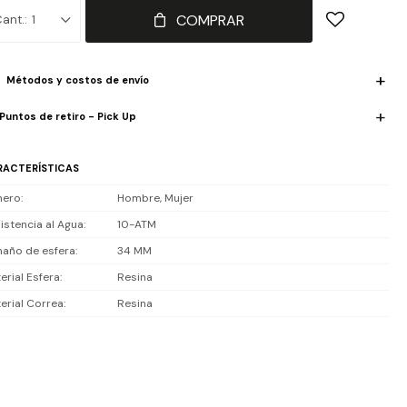
COMPRAR
1
iste 10 ATM (100 m), apto para natación recreativa.
luye 1 año de garantía la maquinaria.
Métodos y costos de envío
Puntos de retiro - Pick Up
RACTERÍSTICAS
nero
Hombre, Mujer
istencia al Agua
10-ATM
año de esfera
34 MM
erial Esfera
Resina
erial Correa
Resina