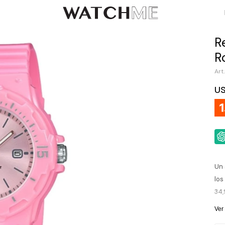
R
R
U
Un 
los
34,
de 
Ver
vis