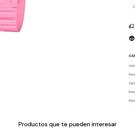
Res
Inc
CA
Ge
Res
Tam
Mat
Mat
Productos que te pueden interesar