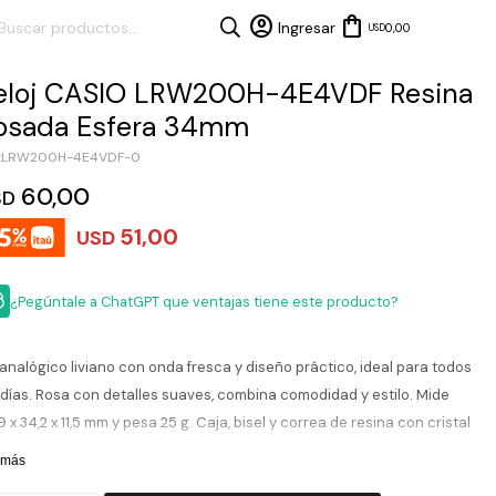
0,00
USD
eloj CASIO LRW200H-4E4VDF Resina
osada Esfera 34mm
LRW200H-4E4VDF-0
60,00
SD
51,00
USD
¿Pegúntale a ChatGPT que ventajas tiene este producto?
analógico liviano con onda fresca y diseño práctico, ideal para todos
 días. Rosa con detalles suaves, combina comodidad y estilo. Mide
9 x 34,2 x 11,5 mm y pesa 25 g. Caja, bisel y correa de resina con cristal
resina resiste. Incluye manecillas de hora, minuto y segundo, fecha
 más
ible y bisel giratorio para medir tiempos.