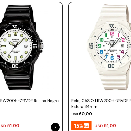
 LRW200H-7E1VDF Resina Negro
Reloj CASIO LRW200H-7BVDF R
m
Esfera 34mm
60,00
USD
51,00
51,00
USD
USD