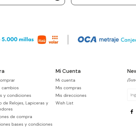
ra
Mi Cuenta
New
¡Sus
omprar
Mi cuenta
y cambios
Mis compras
s y condiciones
Mis direcciones
 de Relojes, Lapiceras y
Wish List
edores

iones de compra
ones bases y condiciones