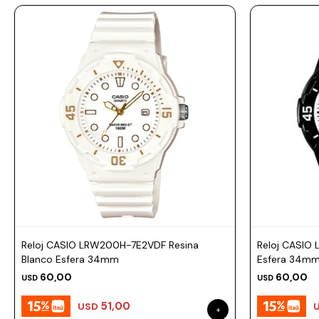
Prune
Mistral
Camelbak
Lamy
Kaweco
Reloj CASIO LRW200H-7E2VDF Resina
Reloj CASIO
Blanco Esfera 34mm
Esfera 34m
60,00
60,00
USD
USD
51,00
USD