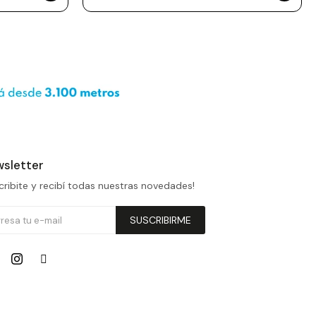
sletter
cribite y recibí todas nuestras novedades!
SUSCRIBIRME

