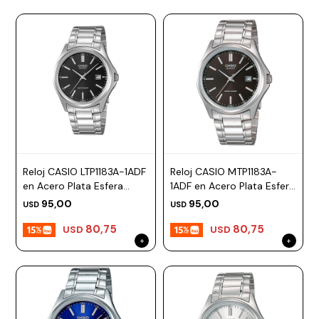
Reloj CASIO LTP1183A-1ADF
Reloj CASIO MTP1183A-
en Acero Plata Esfera
1ADF en Acero Plata Esfera
32mm
42mm
95,00
95,00
USD
USD
80,75
80,75
USD
USD