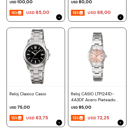
Esfera 21mm
Esfera 25mm
100,00
80,00
USD
USD
85,00
68,00
USD
USD
Reloj Clasico Casio
Reloj CASIO LTP1241D-
4A3DF Acero Plateado
Esfera 28mm
75,00
85,00
USD
USD
63,75
72,25
USD
USD