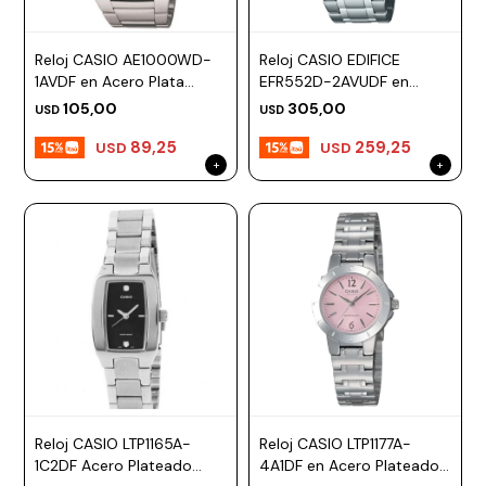
Reloj CASIO AE1000WD-
Reloj CASIO EDIFICE
1AVDF en Acero Plata
EFR552D-2AVUDF en
Esfera 48mm
Acero Plateado Esfera
105,00
305,00
USD
USD
47mm
89,25
259,25
USD
USD
Reloj CASIO LTP1165A-
Reloj CASIO LTP1177A-
1C2DF Acero Plateado
4A1DF en Acero Plateado