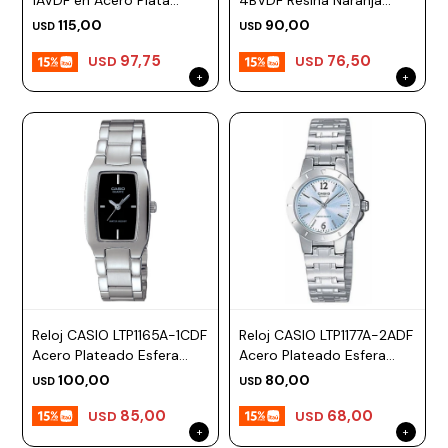
1AVDF en Acero Plata
4BVDF Resina Naranja
Esfera 34mm
Esfera 43mm
Prune
115,00
90,00
USD
USD
97,75
76,50
Mistral
USD
USD
Camelbak
Lamy
Kaweco
Reloj CASIO LTP1165A-1CDF
Reloj CASIO LTP1177A-2ADF
Acero Plateado Esfera
Acero Plateado Esfera
21mm
25mm
100,00
80,00
USD
USD
85,00
68,00
USD
USD