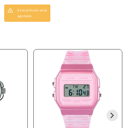
clara y cristal mineral.
Movimiento de cuarzo
Este artículo está
confiable, perfil delgado y
agotado.
cierre desplegable;
cómodo para oficina y
uso diario. Un básico
elegante que combina
con todo.
Resiste 3 ATM (30 m):
soporta lluvia o lavado de
manos, pero no es
sumergible, no apto para
ducha o piscina.
Incluye 1 año de garantía
la maquinaria.