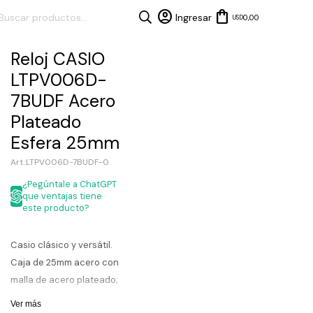
0,00
USD
Reloj CASIO
LTPV006D-
7BUDF Acero
Plateado
Esfera 25mm
LTPV006D-7BUDF-0
¿Pegúntale a ChatGPT
que ventajas tiene
este producto?
Casio clásico y versátil.
Caja de 25mm acero con
malla de acero plateado;
esfera blanca de lectura
Ver más