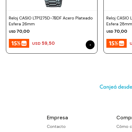
Prune
Mistral
Reloj CASIO LTP1275D-7BDF Acero Plateado
Reloj CASIO 
Camelbak
Esfera 26mm
Esfera 28m
70,00
70,00
USD
USD
Lamy
59,50
USD
Kaweco
Empresa
Comp
Contacto
Cómo c