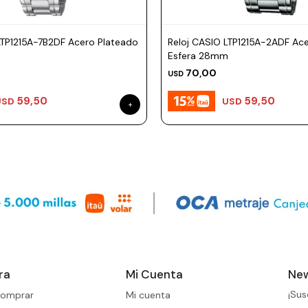
LTP1215A-7B2DF Acero Plateado
Reloj CASIO LTP1215A-2ADF Ac
m
Esfera 28mm
70,00
USD
59,50
59,50
USD
USD
ra
Mi Cuenta
New
¡Sus
omprar
Mi cuenta