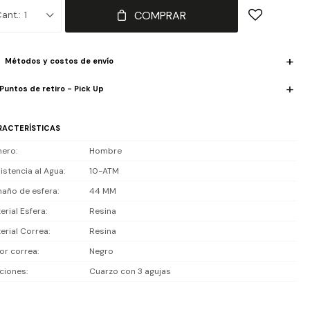
COMPRAR
1
iste 10 ATM (100 m): apto para uso diario, lluvia, natación y
ividades acuáticas, pero no para buceo profesional.
Métodos y costos de envío
luye 1 año de garantía en la maquinaria.
Puntos de retiro - Pick Up
RACTERÍSTICAS
nero
Hombre
istencia al Agua
10-ATM
año de esfera
44 MM
erial Esfera
Resina
erial Correa
Resina
or correa
Negro
ciones
Cuarzo con 3 agujas