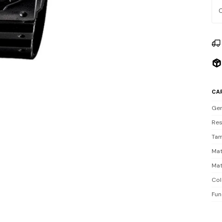
Res
act
Inc
CA
Ge
Res
Tam
Mat
Mat
Col
Fun