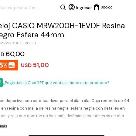
0,00
USD
eloj CASIO MRW200H-1EVDF Resina
egro Esfera 44mm
MRW200H-1EVDF-0
60,00
SD
51,00
USD
¿Pegúntale a ChatGPT que ventajas tiene este producto?
io deportivo con estética diver para el día a día. Caja redonda de 44
en resina con malla de resina negra; esfera negra con detalles en
nco y rojo que aportan un look más dinámico, con números de alta
ibilidad, bisel giratorio y calendario con día y fecha, protegida por
 más
stal acrílico. Movimiento de cuarzo confiable, liviano y resistente.