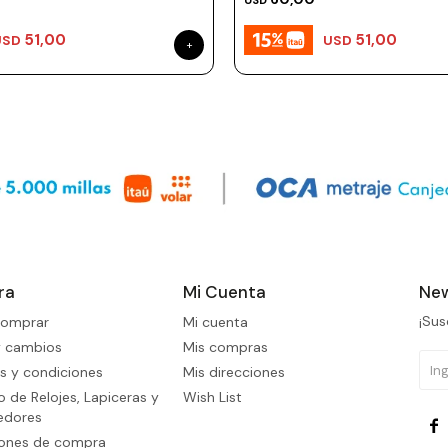
USD
51,00
51,00
USD
USD
ra
Mi Cuenta
New
¡Sus
omprar
Mi cuenta
y cambios
Mis compras
s y condiciones
Mis direcciones
 de Relojes, Lapiceras y
Wish List
edores

iones de compra