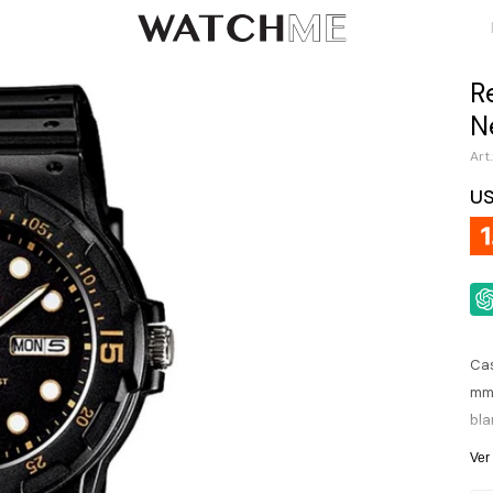
R
N
U
Cas
mm 
bla
leg
Ver
cri