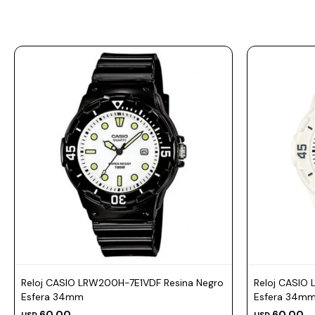
Prune
Mistral
Camelbak
Lamy
Kaweco
Reloj CASIO LRW200H-7E1VDF Resina Negro
Reloj CASIO
Esfera 34mm
Esfera 34m
60,00
60,00