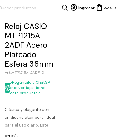
0,00
USD
Reloj CASIO
MTP1215A-
2ADF Acero
Plateado
Esfera 38mm
MTP1215A-2ADF-0
¿Pegúntale a ChatGPT
que ventajas tiene
este producto?
Clásico y elegante con
un diseño atemporal ideal
para el uso diario. Este
reloj presenta una esfera
Ver más