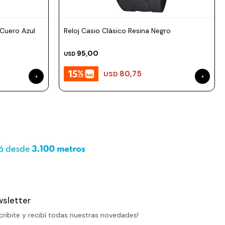
salpicaduras y lluvia
ligera, no es sumergible.
Cuero Azul
Reloj Casio Clásico Resina Negro
Incluye 1 año de garantía
en la maquinaria.
95,00
USD
80,75
USD
sletter
cribite y recibí todas nuestras novedades!