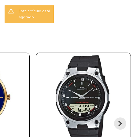
de 38 mm de diámetro
visible en color azul con
Este artículo está
acabado sunray,
agotado.
brindando una lectura
clara y un estilo
sofisticado. Su caja y
correa de acero
inoxidable en tono
plateado aportan
resistencia y un look
versátil que combina con
cualquier ocasión.
Incluye calendario y
movimiento analógico de
cuarzo preciso.
Resistencia al agua: 30 m
(3 ATM). Soporta