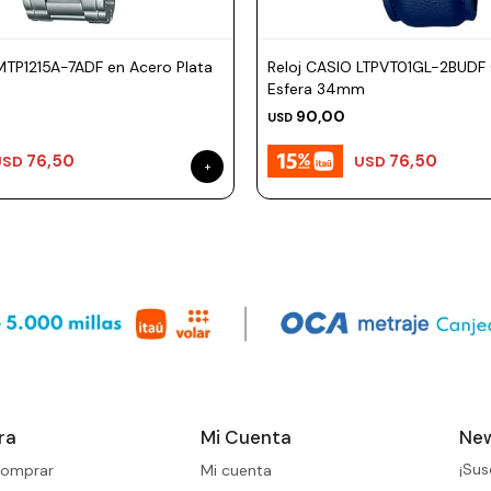
MTP1215A-7ADF en Acero Plata
Reloj CASIO LTPVT01GL-2BUDF 
m
Esfera 34mm
90,00
USD
76,50
76,50
USD
USD
ra
Mi Cuenta
New
¡Sus
omprar
Mi cuenta