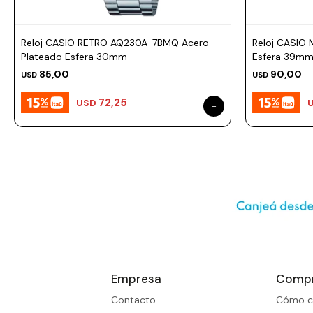
Prune
Mistral
Reloj CASIO RETRO AQ230A-7BMQ Acero
Reloj CASIO 
Camelbak
Plateado Esfera 30mm
Esfera 39m
85,00
90,00
USD
USD
Lamy
72,25
USD
Kaweco
Empresa
Comp
Contacto
Cómo c