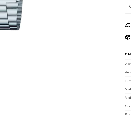
luz
que
Res
sal
Inc
CA
Ge
Res
Tam
Mat
Mat
Col
Fun