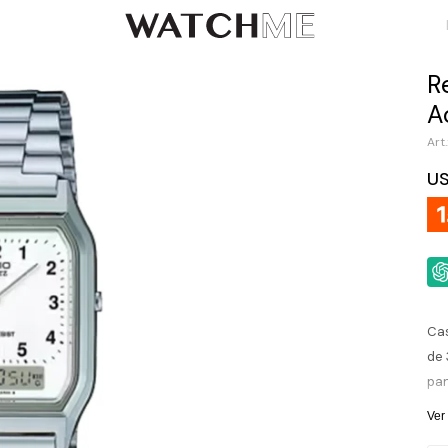
R
A
U
Cas
de 
pan
pra
Ver
cal