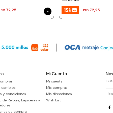
USD
72,25
72,25
USD
USD
ra
Mi Cuenta
New
¡Sus
omprar
Mi cuenta
y cambios
Mis compras
s y condiciones
Mis direcciones
 de Relojes, Lapiceras y
Wish List
edores

iones de compra