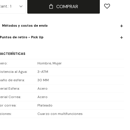
, ideal para uso diario activo y looks urbanos. Diseño liviano y versátil
COMPRAR
1
 combina con todo.
istencia al agua: resiste al agua para uso diario, aguanta lluvia y
Métodos y costos de envío
picaduras; no es sumergible ni apto para natación o ducha.
Puntos de retiro - Pick Up
luye 1 año de garantía la maquinaria.
RACTERÍSTICAS
nero
Hombre, Mujer
istencia al Agua
3-ATM
año de esfera
30 MM
erial Esfera
Acero
erial Correa
Acero
or correa
Plateado
ciones
Cuarzo con multifunciones