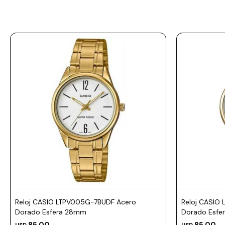
Prune
Mistral
Camelbak
Lamy
Kaweco
Reloj CASIO LTPV005G-7BUDF Acero
Reloj CASIO
Dorado Esfera 28mm
Dorado Esfe
85,00
85,00