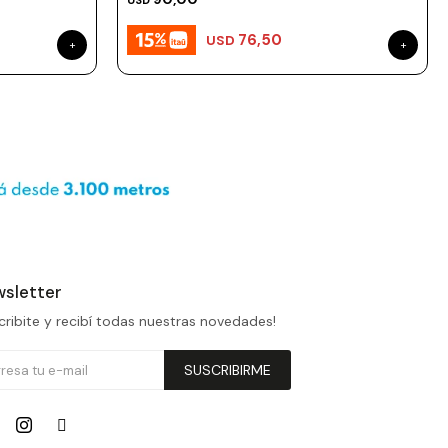
USD
76,50
USD
sletter
cribite y recibí todas nuestras novedades!
SUSCRIBIRME

