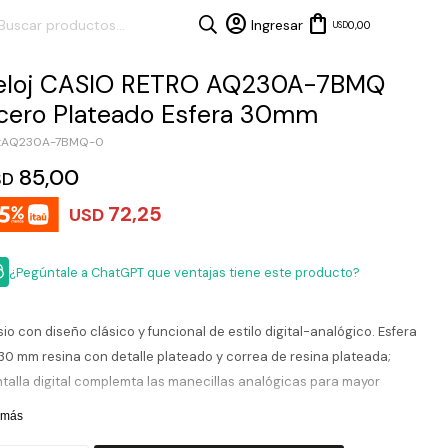
0,00
USD
eloj CASIO RETRO AQ230A-7BMQ
cero Plateado Esfera 30mm
AQ230A-7BMQ-0
85,00
SD
72,25
USD
¿Pegúntale a ChatGPT que ventajas tiene este producto?
io con diseño clásico y funcional de estilo digital-analógico. Esfera
30 mm resina con detalle plateado y correa de resina plateada;
talla digital complemta las manecillas analógicas para mayor
cticidad. Ofrece funciones como cronómetro, alarma diaria,
 más
endario automático y luz LED para visibilidad condiciones de poca