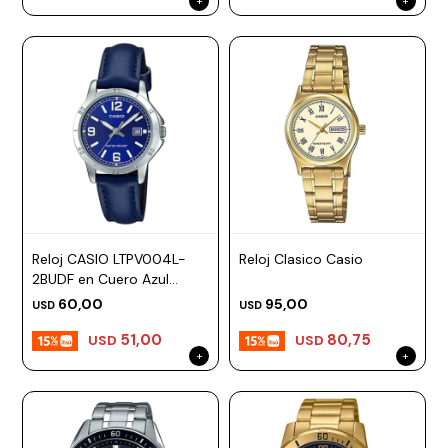
Reloj CASIO LTPV004L-
Reloj Clasico Casio
2BUDF en Cuero Azul
Esfera 35mm
60,00
95,00
USD
USD
51,00
80,75
USD
USD