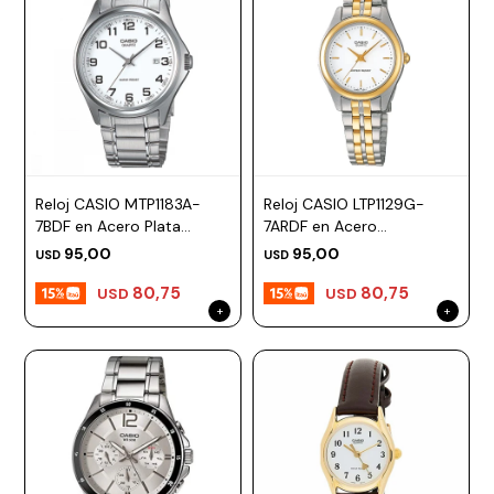
Reloj CASIO MTP1183A-
Reloj CASIO LTP1129G-
7BDF en Acero Plata
7ARDF en Acero
Esfera 38mm
Combinado Esfera 27mm
95,00
95,00
USD
USD
80,75
80,75
USD
USD