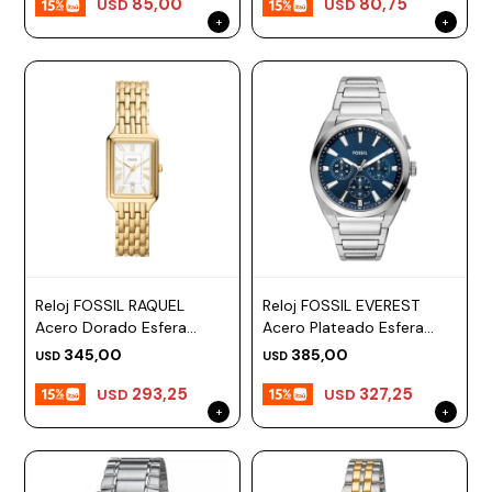
85,00
80,75
USD
USD
Reloj FOSSIL RAQUEL
Reloj FOSSIL EVEREST
Acero Dorado Esfera
Acero Plateado Esfera
23mm
42mm
345,00
385,00
USD
USD
293,25
327,25
USD
USD