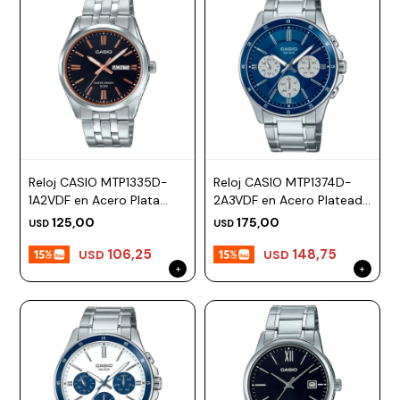
Reloj CASIO MTP1335D-
Reloj CASIO MTP1374D-
1A2VDF en Acero Plata
2A3VDF en Acero Plateado
Esfera 39mm
Esfera 44mm
125,00
175,00
USD
USD
106,25
148,75
USD
USD