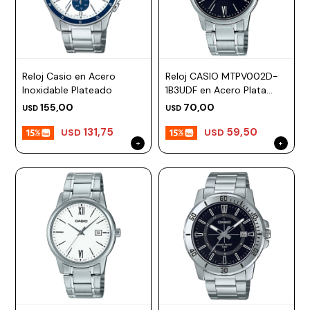
Reloj Casio en Acero
Reloj CASIO MTPV002D-
Inoxidable Plateado
1B3UDF en Acero Plata
Esfera 44mm
155,00
70,00
USD
USD
131,75
59,50
USD
USD