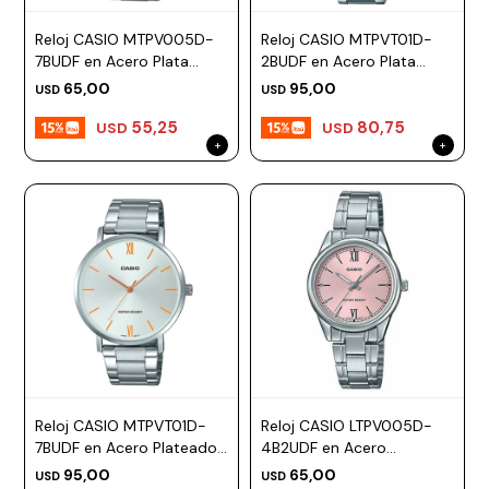
Reloj CASIO MTPV005D-
Reloj CASIO MTPVT01D-
7BUDF en Acero Plata
2BUDF en Acero Plata
Esfera 47mm
Esfera 46mm
65,00
95,00
USD
USD
55,25
80,75
USD
USD
Reloj CASIO MTPVT01D-
Reloj CASIO LTPV005D-
7BUDF en Acero Plateado
4B2UDF en Acero
Esfera 40mm
Plateado Esfera 28mm
95,00
65,00
USD
USD