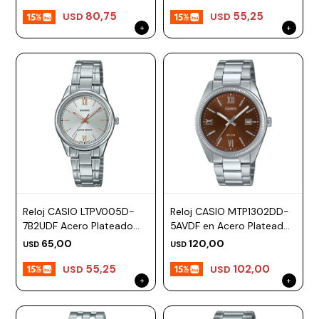
80,75
55,25
USD
USD
Reloj CASIO LTPV005D-
Reloj CASIO MTP1302DD-
7B2UDF Acero Plateado
5AVDF en Acero Plateado
Esfera 28mm
Esfera 38mm
65,00
120,00
USD
USD
55,25
102,00
USD
USD