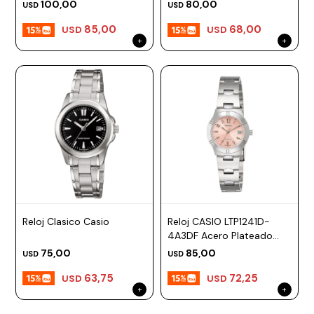
Esfera 21mm
Esfera 25mm
100,00
80,00
USD
USD
85,00
68,00
USD
USD
Reloj Clasico Casio
Reloj CASIO LTP1241D-
4A3DF Acero Plateado
Esfera 28mm
75,00
85,00
USD
USD
63,75
72,25
USD
USD