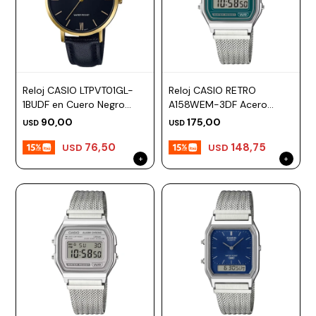
Reloj CASIO LTPVT01GL-
Reloj CASIO RETRO
1BUDF en Cuero Negro
A158WEM-3DF Acero
Esfera 34mm
Plateado Esfera 33mm
90,00
175,00
USD
USD
76,50
148,75
USD
USD