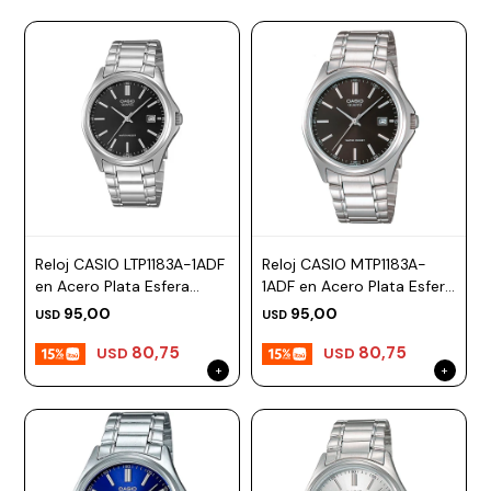
Reloj CASIO LTP1183A-1ADF
Reloj CASIO MTP1183A-
en Acero Plata Esfera
1ADF en Acero Plata Esfera
32mm
42mm
95,00
95,00
USD
USD
80,75
80,75
USD
USD