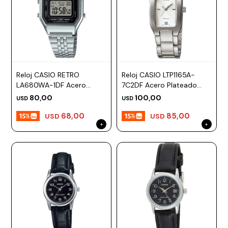
Reloj CASIO RETRO
Reloj CASIO LTP1165A-
LA680WA-1DF Acero
7C2DF Acero Plateado
Plateado Esfera 28mm
Esfera 21mm
80,00
100,00
USD
USD
68,00
85,00
USD
USD