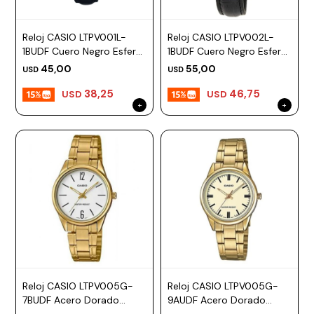
Reloj CASIO LTPV001L-
Reloj CASIO LTPV002L-
1BUDF Cuero Negro Esfera
1BUDF Cuero Negro Esfera
25mm
25mm
45,00
55,00
USD
USD
38,25
46,75
USD
USD
Reloj CASIO LTPV005G-
Reloj CASIO LTPV005G-
7BUDF Acero Dorado
9AUDF Acero Dorado
Esfera 28mm
Esfera 28mm