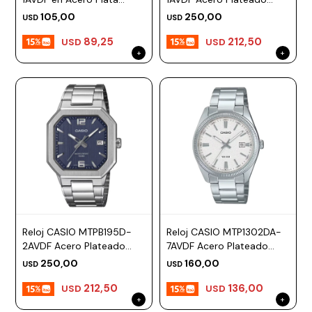
Esfera 30mm
Esfera 38mm
105,00
250,00
USD
USD
89,25
212,50
USD
USD
Reloj CASIO MTPB195D-
Reloj CASIO MTP1302DA-
2AVDF Acero Plateado
7AVDF Acero Plateado
Esfera 38mm
Esfera 38mm
250,00
160,00
USD
USD
212,50
136,00
USD
USD