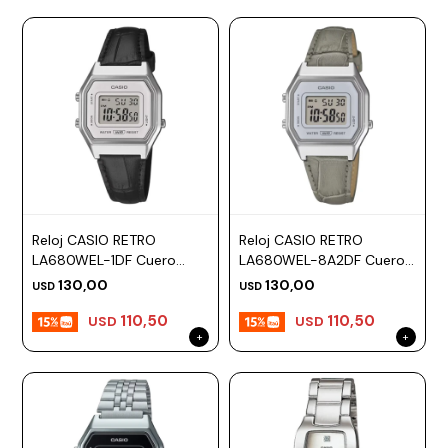
Reloj CASIO RETRO
Reloj CASIO RETRO
LA680WEL-1DF Cuero
LA680WEL-8A2DF Cuero
Negro Esfera 28mm
Gris Esfera 28mm
130,00
130,00
USD
USD
110,50
110,50
USD
USD