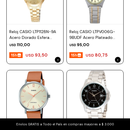
Reloj CASIO LTP1128N-9A
Reloj CASIO LTPV006G-
Acero Dorado Esfera
9BUDF Acero Plateado
27mm
Esfera 25mm
110,00
95,00
USD
USD
93,50
80,75
USD
USD
Envíos GRATIS a Todo el País en compras mayores a $ 3.000