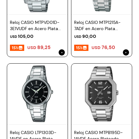
Reloj CASIO MTPVD01D-
Reloj CASIO MTP1215A-
3E1VUDF en Acero Plata
7ADF en Acero Plata
Esfera 45mm
Esfera 39mm
105,00
90,00
USD
USD
89,25
76,50
USD
USD
Reloj CASIO LTP1303D-
Reloj CASIO MTPB195D-
1AVDF en Acero Plata
1AVDF Acero Plateado