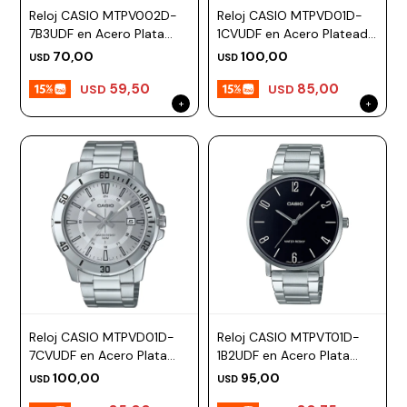
Reloj CASIO MTPV002D-
Reloj CASIO MTPVD01D-
7B3UDF en Acero Plata
1CVUDF en Acero Plateado
Esfera 44mm
Esfera 45mm
70,00
100,00
USD
USD
59,50
85,00
USD
USD
Reloj CASIO MTPVD01D-
Reloj CASIO MTPVT01D-
7CVUDF en Acero Plata
1B2UDF en Acero Plata
Esfera 45mm
Esfera 46mm
100,00
95,00
USD
USD