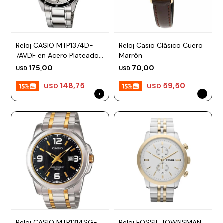
Reloj CASIO MTP1374D-
Reloj Casio Clásico Cuero
7AVDF en Acero Plateado
Marrón
Esfera 44mm
175,00
70,00
USD
USD
148,75
59,50
USD
USD
Reloj CASIO MTP1314SG-
Reloj FOSSIL TOWNSMAN