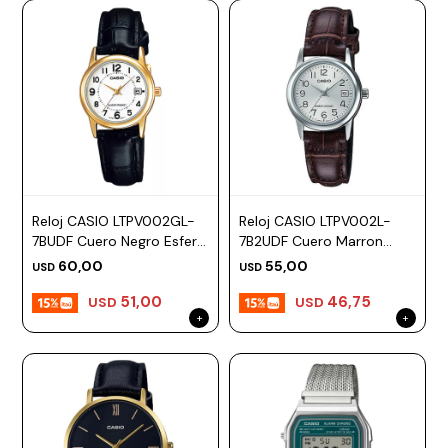
Reloj CASIO LTPV002GL-
Reloj CASIO LTPV002L-
7BUDF Cuero Negro Esfera
7B2UDF Cuero Marron
25mm
Esfera 25mm
60,00
55,00
USD
USD
51,00
46,75
USD
USD