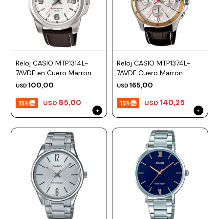
Reloj CASIO MTP1314L-
Reloj CASIO MTP1374L-
7AVDF en Cuero Marron
7AVDF Cuero Marron
Esfera 45mm
Esfera 44mm
100,00
165,00
USD
USD
85,00
140,25
USD
USD