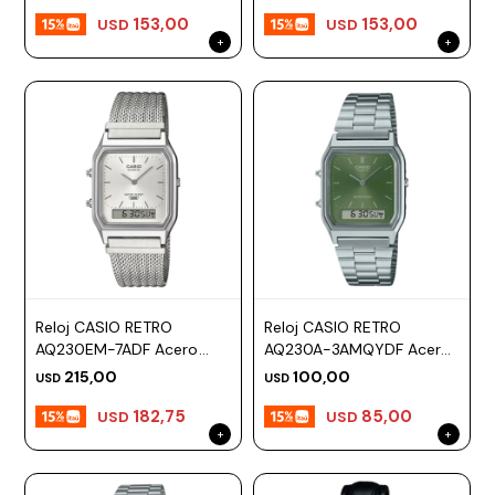
153,00
153,00
USD
USD
Reloj CASIO RETRO
Reloj CASIO RETRO
AQ230EM-7ADF Acero
AQ230A-3AMQYDF Acero
Plateado Esfera 30mm
Plateado Esfera 30mm
215,00
100,00
USD
USD
182,75
85,00
USD
USD