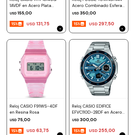
1AVDF en Acero Plata
Acero Combinado Esfera
Esfera 45mm
48mm
155,00
350,00
USD
USD
131,75
297,50
USD
USD
Reloj CASIO F91WS-4DF
Reloj CASIO EDIFICE
en Resina Rosa
EFVC110D-2BDF en Acero
Plateado Esfera 47mm
75,00
300,00
USD
USD
63,75
255,00
USD
USD