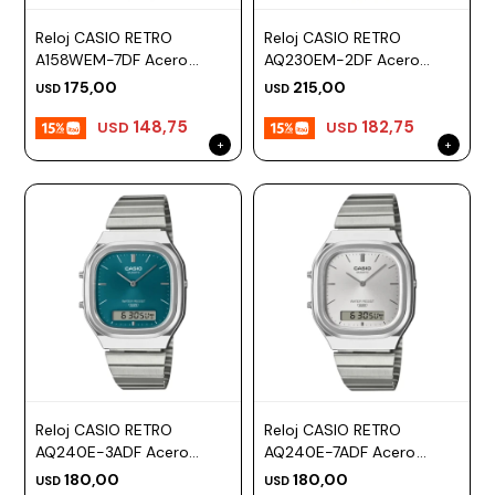
Reloj CASIO RETRO
Reloj CASIO RETRO
A158WEM-7DF Acero
AQ230EM-2DF Acero
Plateado Esfera 33mm
Plateado Esfera 30mm
175,00
215,00
USD
USD
148,75
182,75
USD
USD
Reloj CASIO RETRO
Reloj CASIO RETRO
AQ240E-3ADF Acero
AQ240E-7ADF Acero
Plateado Esfera 36mm
Plateado Esfera 36mm
180,00
180,00
USD
USD