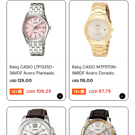
Reloj CASIO LTP1335D-
Reloj CASIO MTP1170N-
5AVDF Acero Plateado
9ARDF Acero Dorado
Esfera 30mm
Esfera 38mm
125,00
115,00
USD
USD
106,25
97,75
USD
USD