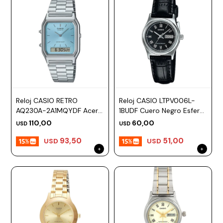
Reloj CASIO RETRO
Reloj CASIO LTPV006L-
AQ230A-2A1MQYDF Acero
1BUDF Cuero Negro Esfera
Plateado Esfera 30mm
25mm
110,00
60,00
USD
USD
93,50
51,00
USD
USD