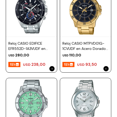
Reloj CASIO EDIFICE
Reloj CASIO MTPVD01G-
EFR552D-1A3VUDF en
1CVUDF en Acero Dorado
Acero Plateado Esfera
Esfera 45mm
280,00
110,00
USD
USD
47mm
238,00
93,50
USD
USD