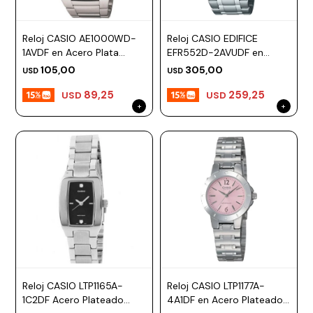
Reloj CASIO AE1000WD-
Reloj CASIO EDIFICE
1AVDF en Acero Plata
EFR552D-2AVUDF en
Esfera 48mm
Acero Plateado Esfera
105,00
305,00
USD
USD
47mm
89,25
259,25
USD
USD
Reloj CASIO LTP1165A-
Reloj CASIO LTP1177A-
1C2DF Acero Plateado
4A1DF en Acero Plateado