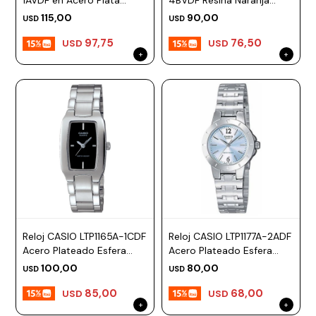
1AVDF en Acero Plata
4BVDF Resina Naranja
Esfera 34mm
Esfera 43mm
Prune
115,00
90,00
USD
USD
97,75
76,50
Mistral
USD
USD
Camelbak
Lamy
Kaweco
Reloj CASIO LTP1165A-1CDF
Reloj CASIO LTP1177A-2ADF
Acero Plateado Esfera
Acero Plateado Esfera
21mm
25mm
100,00
80,00
USD
USD
85,00
68,00
USD
USD