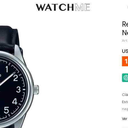
R
N
U
Clá
Est
neg
est
Ver
cue