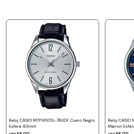
Prune
Mistral
Camelbak
Lamy
Kaweco
Reloj CASIO MTPV005L-7BUDF Cuero Negro
Reloj CASIO
Esfera 40mm
Marron Esfe
55,00
55,00