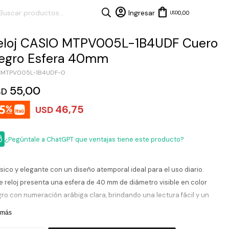
0,00
USD
eloj CASIO MTPV005L-1B4UDF Cuero
egro Esfera 40mm
MTPV005L-1B4UDF-0
55,00
SD
46,75
USD
¿Pegúntale a ChatGPT que ventajas tiene este producto?
sico y elegante con un diseño atemporal ideal para el uso diario.
e reloj presenta una esfera de 40 mm de diámetro visible en color
ro con numeración arábiga clara, brindando una lectura fácil y un
ilo sobrio. Su caja de acero inoxidable combinada con correa de
 más
ro negro aporta comodidad y un look versátil para cualquier