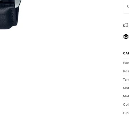
oca
Res
Inc
CA
Ge
Res
Tam
Mat
Mat
Col
Fun