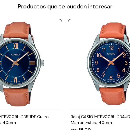
Productos que te pueden interesar
 MTPV005L-2B5UDF Cuero
Reloj CASIO MTPV005L-2B4UD
ra 40mm
Marron Esfera 40mm
55,00