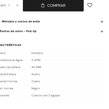
sión. Movimiento analógico de cuarzo preciso.
COMPRAR
1
iste 3 ATM (30 m): salpicaduras o lluvia ligera, no es sumergible.
Métodos y costos de envío
luye 1 año de garantía en la maquinaria.
Puntos de retiro - Pick Up
RACTERÍSTICAS
nero
Hombre
istencia al Agua
3-ATM
año de esfera
40 MM
erial Esfera
Acero
erial Correa
Cuero
or correa
Negro
ciones
Cuarzo con 3 agujas