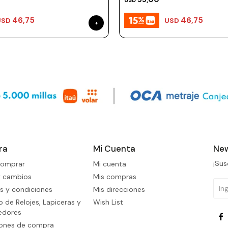
USD
46,75
46,75
USD
USD
ra
Mi Cuenta
New
¡Sus
omprar
Mi cuenta
y cambios
Mis compras
s y condiciones
Mis direcciones
 de Relojes, Lapiceras y
Wish List
edores

iones de compra