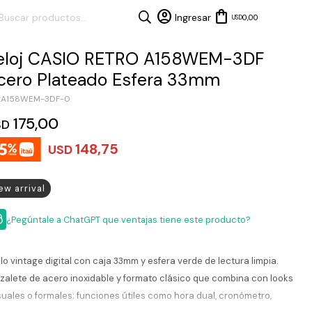
0,00
USD
eloj CASIO RETRO A158WEM-3DF
cero Plateado Esfera 33mm
A158WEM-3DF-0
175,00
SD
148,75
USD
ew arrival
¿Pegúntale a ChatGPT que ventajas tiene este producto?
ilo vintage digital con caja 33mm y esfera verde de lectura limpia.
zalete de acero inoxidable y formato clásico que combina con looks
uales o formales; funciones útiles como hora dual, cronómetro,