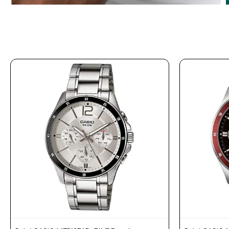
Prune
Mistral
Camelbak
Lamy
Kaweco