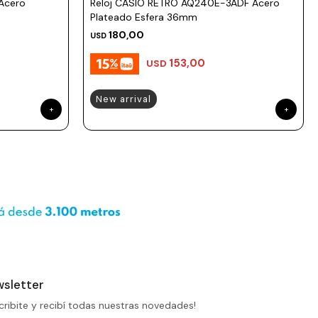
Acero
Reloj CASIO RETRO AQ240E-3ADF Acero
Plateado Esfera 36mm
180,00
USD
153,00
USD
New arrival
sletter
cribite y recibí todas nuestras novedades!