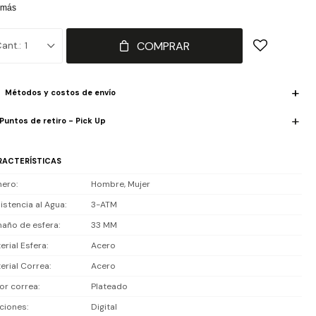
rma y calendario automático para el día a día. Ligero y cómodo la
 más
eca. Ideal hoy.
COMPRAR
1
istencia al agua: 3 ATM (30 m). Soporta salpicaduras y lluvia ligera,
o no es apto para nadar ni ducharse.
Métodos y costos de envío
luye 1 año de garantía la maquinaria.
Puntos de retiro - Pick Up
RACTERÍSTICAS
nero
Hombre, Mujer
istencia al Agua
3-ATM
año de esfera
33 MM
erial Esfera
Acero
erial Correa
Acero
or correa
Plateado
ciones
Digital