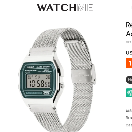
R
A
U
N
Est
Bra
cas