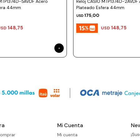
 MTP1374D-5AVDF Acero
Reloj CASIO MTP1374D-2AVDF 
fera 44mm
Plateado Esfera 44mm
175,00
USD
148,75
148,75
USD
USD
ra
Mi Cuenta
New
¡Sus
omprar
Mi cuenta