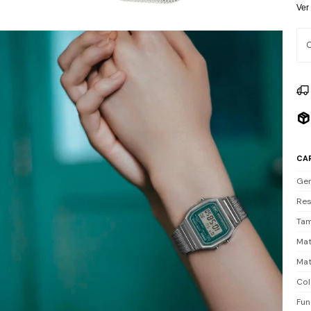
ala
Ver
muñ
Res
per
Inc
CA
Ge
Res
Tam
Mat
Mat
Col
Fun