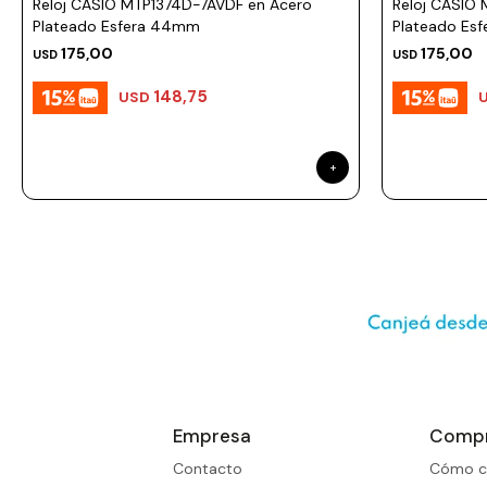
Reloj CASIO MTP1374D-7AVDF en Acero
Reloj CASIO
Plateado Esfera 44mm
Plateado Es
175,00
175,00
USD
USD
148,75
USD
Empresa
Comp
Contacto
Cómo c