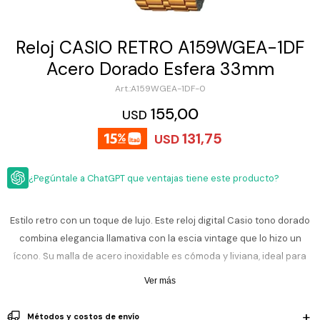
ESCRITURA
Ver
Loria
todo
Studio
Pluma
HIDRATACIÓN
Relojes
Reloj CASIO RETRO A159WGEA-1DF
Casio
Repuestos
Acero Dorado Esfera 33mm
Metal
MOCHILAS
Fossil
Bolígrafo
A159WGEA-1DF-0
Plastico
ACCESORIOS
155,00
Skagen
Rollerball
USD
Accesorios
131,75
Rosefield
Lápiz
USD
Encendedores
OUTLET
mecánico
Maserati
Lentes
¿Pegúntale a ChatGPT que ventajas tiene este producto?
de
BLOG
Armani
sol
Exchange
Ver
WATCHME
Estilo retro con un toque de lujo. Este reloj digital Casio tono dorado
Emporio
todo
EN
Armani
accesorios
combina elegancia llamativa con la escia vintage que lo hizo un
VIVO
ícono. Su malla de acero inoxidable es cómoda y liviana, ideal para
Zippo
uso diario o salidas especiales. Pantalla digital con hora exacta,
Ver más
Jansport
cronómetro, alarma y calendario automático.
Empresa
Compra
Blog
Karvik
Métodos y costos de envío