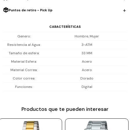
Resistencia al agua de 3 ATM (30 m), apta para lluvia ligera, lavado de
Prune
manos y salpicones; no es sumergible.
Puntos de retiro - Pick Up
Mistral
Incluye 1 año de garantía la maquinaria.
CARACTERÍSTICAS
Camelbak
Genero
Hombre, Mujer
Lamy
Resistencia al Agua
3-ATM
Kaweco
Tamaño de esfera
33 MM
Material Esfera
Acero
Material Correa
Acero
Color correa
Dorado
Funciones
Digital
Productos que te pueden interesar