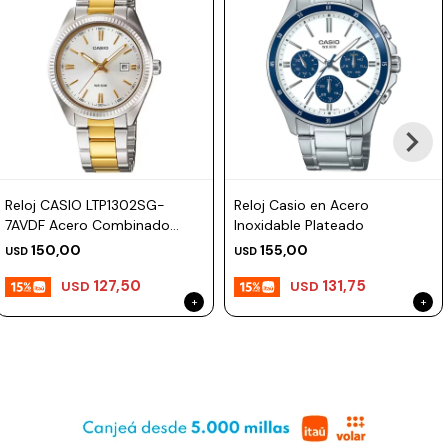
Reloj CASIO LTP1302SG-
Reloj Casio en Acero
7AVDF Acero Combinado
Inoxidable Plateado
Esfera 30mm
150,00
155,00
USD
USD
127,50
131,75
USD
USD