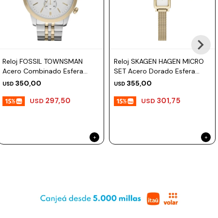
Prune
Mistral
Camelbak
Reloj FOSSIL TOWNSMAN
Reloj SKAGEN HAGEN MICRO
Lamy
Acero Combinado Esfera
SET Acero Dorado Esfera
48mm
30mm
Kaweco
350,00
355,00
USD
USD
297,50
301,75
USD
USD