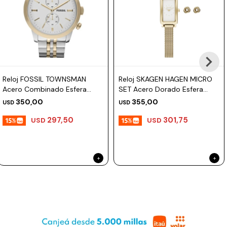
Prune
Mistral
Camelbak
Lamy
Reloj FOSSIL TOWNSMAN
Reloj SKAGEN HAGEN MICRO
Kaweco
Acero Combinado Esfera
SET Acero Dorado Esfera
48mm
30mm
350,00
355,00
USD
USD
297,50
301,75
USD
USD