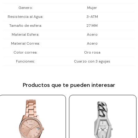
Incluye 2 años de garantía en la maquinaria.
Prune
Genero
Mujer
Resistencia al Agua
3-ATM
Mistral
Tamaño de esfera
27 MM
Camelbak
Material Esfera
Acero
Lamy
Material Correa
Acero
Kaweco
Color correa
Oro rosa
Funciones
Cuarzo con 3 agujas
Productos que te pueden interesar