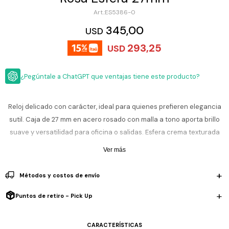
ESCRITURA
Ver
ES5386-0
Loria
todo
Studio
Pluma
HIDRATACIÓN
Relojes
345,00
USD
Casio
Repuestos
293,25
USD
Metal
MOCHILAS
Fossil
Bolígrafo
Plastico
¿Pegúntale a ChatGPT que ventajas tiene este producto?
ACCESORIOS
Skagen
Rollerball
Accesorios
Rosefield
Lápiz
Encendedores
OUTLET
mecánico
Reloj delicado con carácter, ideal para quienes prefieren elegancia
Maserati
sutil. Caja de 27 mm en acero rosado con malla a tono aporta brillo
Lentes
de
BLOG
suave y versatilidad para oficina o salidas. Esfera crema texturada
Armani
sol
Exchange
suma un aire clásico refinado. Su grosor de 8 mm ofrece comodidad
Ver más
Ver
WATCHME
diaria.
Emporio
todo
EN
Armani
accesorios
Métodos y costos de envío
VIVO
Resistencia al agua de 3 ATM: soporta lluvia y salpicones, no es
Zippo
sumergible ni apto para nadar. Movimiento de cuarzo preciso y
Puntos de retiro - Pick Up
Jansport
cristal mineral que protege frente al uso cotidiano.
Empresa
Compra
Blog
Karvik
CARACTERÍSTICAS