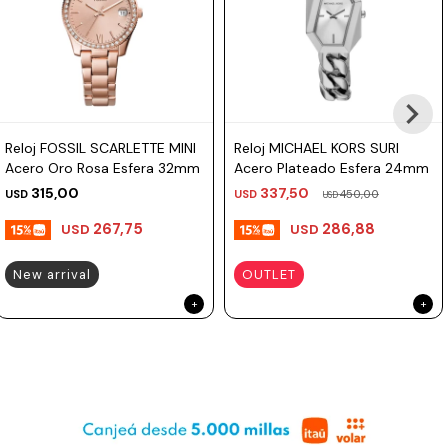
Reloj FOSSIL SCARLETTE MINI
Reloj MICHAEL KORS SURI
Acero Oro Rosa Esfera 32mm
Acero Plateado Esfera 24mm
315,00
337,50
USD
USD
450,00
USD
267,75
286,88
USD
USD
New arrival
OUTLET