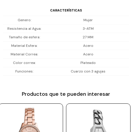
desplegable asegura un ajuste cómodo y seguro.
Prune
CARACTERÍSTICAS
Incluye 2 años de garantía en la maquinaria.
Mistral
Genero
Mujer
Camelbak
Resistencia al Agua
3-ATM
Tamaño de esfera
27 MM
Lamy
Material Esfera
Acero
Kaweco
Material Correa
Acero
Color correa
Plateado
Funciones
Cuarzo con 3 agujas
Productos que te pueden interesar