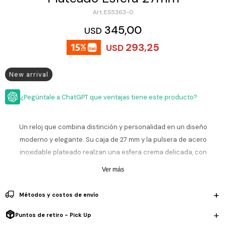
ESCRITURA
Ver
ES5363-0
Loria
todo
Studio
Pluma
HIDRATACIÓN
Relojes
345,00
USD
Casio
Repuestos
293,25
USD
Metal
MOCHILAS
Fossil
Bolígrafo
Plastico
New arrival
ACCESORIOS
Skagen
Rollerball
Accesorios
Rosefield
Lápiz
¿Pegúntale a ChatGPT que ventajas tiene este producto?
Encendedores
OUTLET
mecánico
Maserati
Lentes
de
Un reloj que combina distinción y personalidad en un diseño
BLOG
Armani
sol
moderno y elegante. Su caja de 27 mm y la pulsera de acero
Exchange
Ver
inoxidable plateado realzan una esfera crema delicada, con
WATCHME
Emporio
todo
EN
manecillas finas e índices sutiles que aportan un estilo femenino y
Armani
accesorios
Ver más
VIVO
sofisticado.
Zippo
Métodos y costos de envío
Jansport
Resiste 3 ATM, ideal para lluvia ligera y salpicones, no es sumergible.
Empresa
Compra
Blog
La pulsera metálica ofrece resistencia y estilo, mientras que el cierre
Puntos de retiro - Pick Up
Karvik