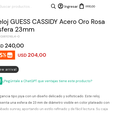
0,00
USD
eloj GUESS CASSIDY Acero Oro Rosa
sfera 23mm
GW1016L4-0
240,00
SD
204,00
USD
ew arrival
¿Pegúntale a ChatGPT que ventajas tiene este producto?
gancia tipo joya con un diseño delicado y sofisticado. Este reloj
senta una esfera de 23 mm de diámetro visible en color plateado con
bado sunray, aportando un estilo refinado y de fácil lectura. Su caja