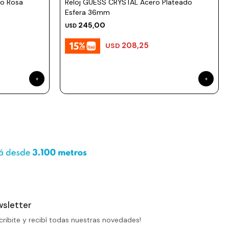
ro Rosa
Reloj GUESS CRYSTAL Acero Plateado
Esfera 36mm
245,00
USD
208,25
USD
sletter
cribite y recibí todas nuestras novedades!