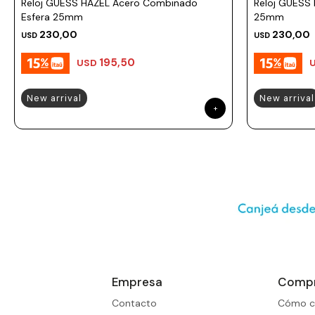
Reloj GUESS HAZEL Acero Combinado
Reloj GUESS 
Esfera 25mm
25mm
230,00
230,00
USD
USD
195,50
USD
New arrival
New arrival
Empresa
Comp
Contacto
Cómo c