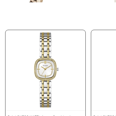
Prune
Mistral
Camelbak
Lamy
Kaweco