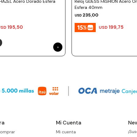
HAZEL Acero Dorado Esfera
Reloj GUESS FASHION Acero O
Esfera 40mm
235,00
USD
195,50
199,75
USD
USD
ra
Mi Cuenta
New
¡Sus
omprar
Mi cuenta