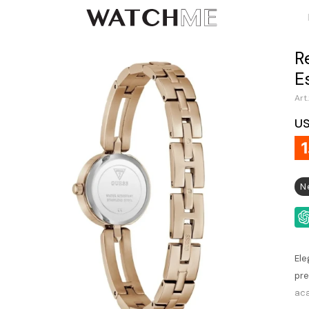
R
E
U
N
Ele
pre
aca