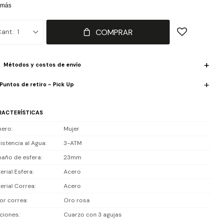
orrea de acero inoxidable en tono Dorado rosa estilo brazalete
 más
ndan un look moderno y elegante, ideal para uso diario o ocasiones
eciales. Movimiento analógico de cuarzo preciso.
COMPRAR
1
istencia al agua: 30 m (3 ATM). Soporta salpicaduras y lluvia ligera,
es sumergible.
Métodos y costos de envío
Puntos de retiro - Pick Up
luye 1 año de garantía en la maquinaria.
RACTERÍSTICAS
nero
Mujer
istencia al Agua
3-ATM
año de esfera
23mm
erial Esfera
Acero
erial Correa
Acero
or correa
Oro rosa
ciones
Cuarzo con 3 agujas