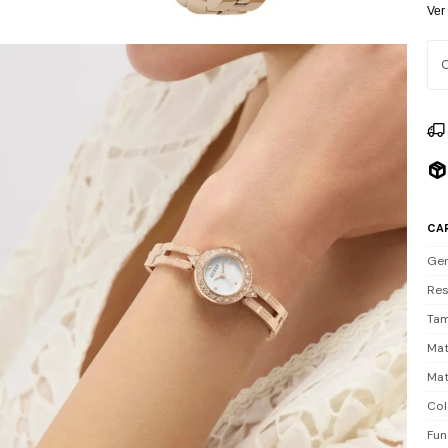
y c
Ver
bri
esp
Res
no 
Inc
CA
Ge
Res
Tam
Mat
Mat
Col
Fun