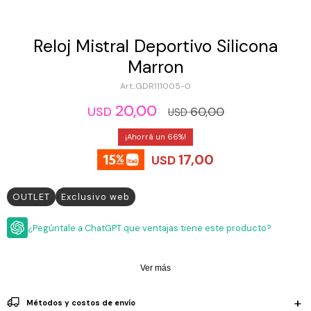
ESCRITURA
Ver
Loria
todo
Studio
Pluma
HIDRATACIÓN
Relojes
Reloj Mistral Deportivo Silicona
Casio
Repuestos
Marron
Metal
MOCHILAS
Fossil
Bolígrafo
GDR111005-0
Plastico
ACCESORIOS
20,00
Skagen
Rollerball
60,00
USD
USD
Accesorios
Rosefield
Lápiz
66
Encendedores
OUTLET
mecánico
17,00
Maserati
USD
Lentes
de
BLOG
Armani
sol
Exchange
OUTLET
Exclusivo web
Ver
WATCHME
Emporio
todo
EN
Armani
¿Pegúntale a ChatGPT que ventajas tiene este producto?
accesorios
VIVO
Zippo
Ver más
Jansport
Empresa
Compra
Blog
Karvik
Métodos y costos de envío