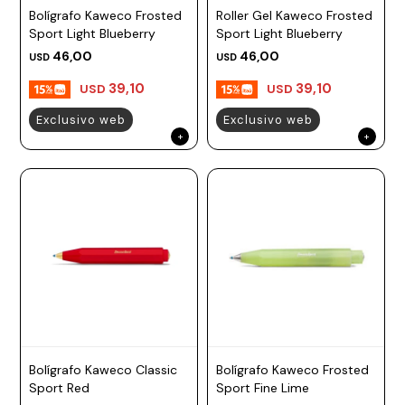
Bolígrafo Kaweco Frosted
Roller Gel Kaweco Frosted
Prune
Sport Light Blueberry
Sport Light Blueberry
Mistral
46,00
46,00
USD
USD
Camelbak
39,10
39,10
USD
USD
Lamy
Exclusivo web
Exclusivo web
Kaweco
Bolígrafo Kaweco Classic
Bolígrafo Kaweco Frosted
Sport Red
Sport Fine Lime