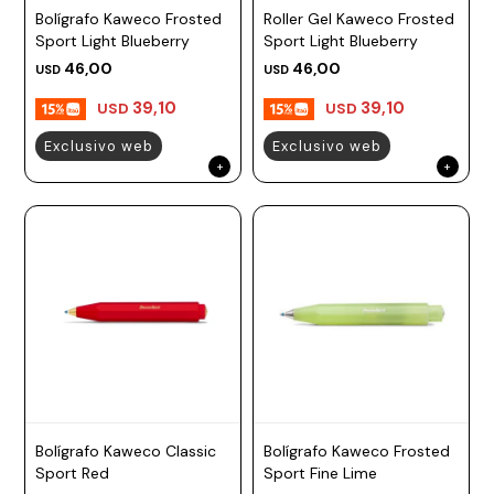
Bolígrafo Kaweco Frosted
Roller Gel Kaweco Frosted
Prune
Sport Light Blueberry
Sport Light Blueberry
Mistral
46,00
46,00
USD
USD
Camelbak
39,10
39,10
USD
USD
Lamy
Exclusivo web
Exclusivo web
Kaweco
Bolígrafo Kaweco Classic
Bolígrafo Kaweco Frosted
Sport Red
Sport Fine Lime