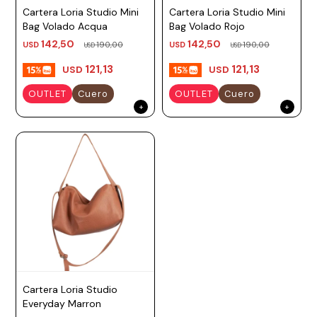
Cartera Loria Studio Mini
Cartera Loria Studio Mini
Prune
Bag Volado Acqua
Bag Volado Rojo
Mistral
142,50
142,50
USD
190,00
USD
190,00
USD
USD
Camelbak
121,13
121,13
USD
USD
Lamy
OUTLET
Cuero
OUTLET
Cuero
Kaweco
Cartera Loria Studio
Everyday Marron