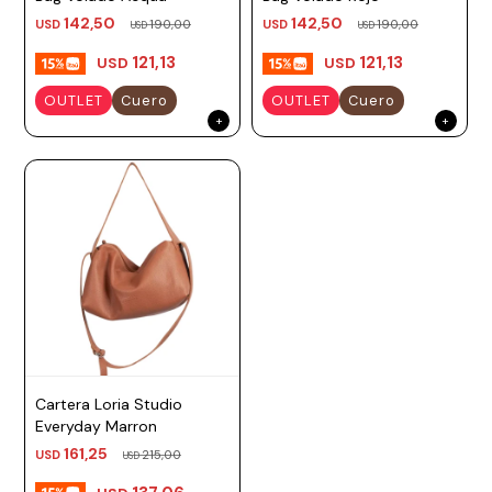
142,50
142,50
USD
190,00
USD
190,00
Prune
USD
USD
121,13
121,13
USD
USD
Mistral
OUTLET
Cuero
OUTLET
Cuero
Camelbak
Lamy
Kaweco
Cartera Loria Studio
Everyday Marron
161,25
USD
215,00
USD