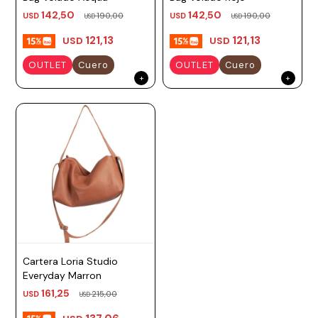
142,50
142,50
USD
190,00
USD
190,00
Prune
USD
USD
121,13
121,13
USD
USD
Mistral
OUTLET
Cuero
OUTLET
Cuero
Camelbak
Lamy
Kaweco
Cartera Loria Studio
Everyday Marron
161,25
USD
215,00
USD