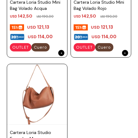
Cartera Loria Studio Mini
Cartera Loria Studio Mini
Prune
Bag Volado Acqua
Bag Volado Rojo
142,50
142,50
USD
190,00
USD
190,00
USD
USD
Mistral
121,13
121,13
USD
USD
Camelbak
114,00
114,00
USD
USD
Lamy
OUTLET
Cuero
OUTLET
Cuero
Kaweco
Cartera Loria Studio