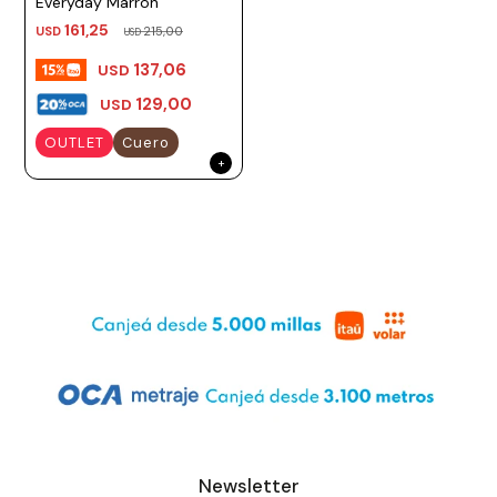
Everyday Marron
161,25
USD
215,00
USD
137,06
USD
129,00
USD
OUTLET
Cuero
Newsletter