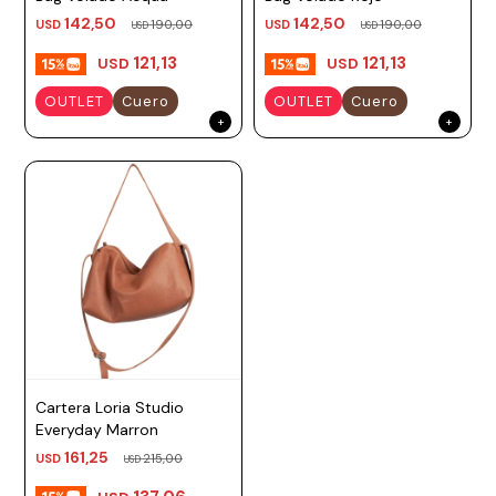
142,50
142,50
USD
190,00
USD
190,00
Prune
USD
USD
121,13
121,13
USD
USD
Mistral
OUTLET
Cuero
OUTLET
Cuero
Camelbak
Lamy
Kaweco
Cartera Loria Studio
Everyday Marron
161,25
USD
215,00
USD