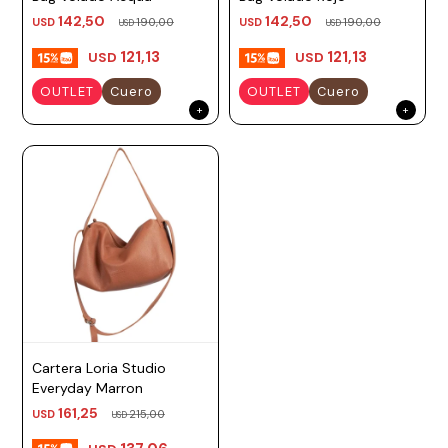
142,50
142,50
USD
190,00
USD
190,00
Prune
USD
USD
121,13
121,13
USD
USD
Mistral
OUTLET
Cuero
OUTLET
Cuero
Camelbak
Lamy
Kaweco
Cartera Loria Studio
Everyday Marron
161,25
USD
215,00
USD