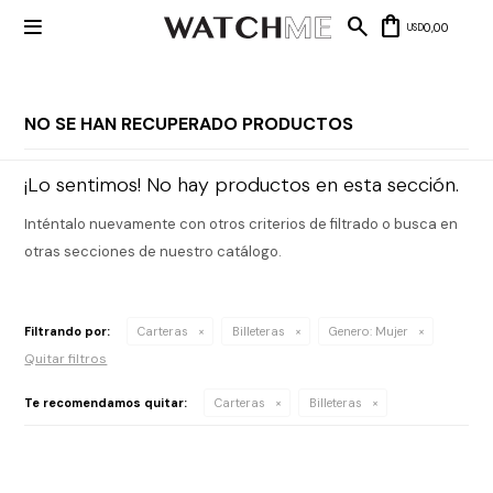

0,00
USD
NO SE HAN RECUPERADO PRODUCTOS
Mis datos
Mis
¡Lo sentimos! No hay productos en esta sección.
NUEVOS
direcciones
INGRESOS
Mis compras
Inténtalo nuevamente con otros criterios de filtrado o busca en
Wish List
Salir
otras secciones de nuestro catálogo.
RELOJERÍA
Clásico
MARCAS
Filtrando por:
Carteras
Billeteras
Genero:
Mujer
Fashion
Quitar filtros
Guess
JOYERÍA
Deportivos
Te recomendamos quitar:
Carteras
Billeteras
Michael
Kors
Ver
CARTERAS
Smart
todo
Joyería
Marc
Correa
Jacobs