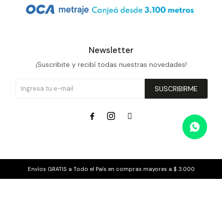
Prune
Mistral
Camelbak
Newsletter
¡Suscribite y recibí todas nuestras novedades!
Lamy
Kaweco
SUSCRIBIRME



Envíos GRATIS a Todo el País en compras mayores a $ 3.000