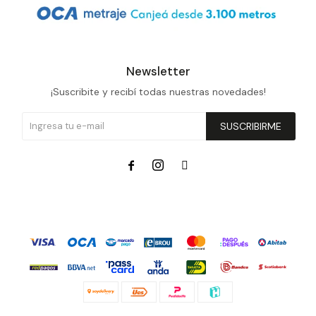
Prune
Mistral
Camelbak
Newsletter
¡Suscribite y recibí todas nuestras novedades!
Lamy
Kaweco
SUSCRIBIRME


