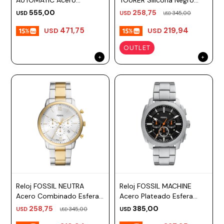
AUTOMATIC Acero
TOURER Silicona Negro
Plateado Esfera 41mm
Esfera 42mm
Prune
555,00
258,75
USD
USD
345,00
USD
471,75
219,94
Mistral
USD
USD
OUTLET
Camelbak
Lamy
Kaweco
Reloj FOSSIL NEUTRA
Reloj FOSSIL MACHINE
Acero Combinado Esfera
Acero Plateado Esfera
44mm
42mm
258,75
385,00
USD
345,00
USD
USD