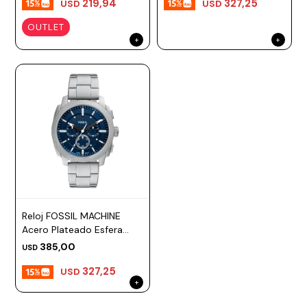
219,94
327,25
USD
USD
OUTLET
Reloj FOSSIL MACHINE
Acero Plateado Esfera
44mm
385,00
USD
327,25
USD