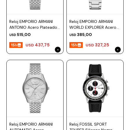
ESCRITURA
Ver
Loria
todo
Studio
Pluma
HIDRATACIÓN
Relojes
Reloj EMPORIO ARMANI
Reloj EMPORIO ARMANI
Casio
Repuestos
ANTONIO Acero Plateado
WORLD EXPLORER Acero
Metal
MOCHILAS
Esfera 41mm
Plateado Esfera 42mm
Fossil
Bolígrafo
515,00
385,00
USD
USD
Plastico
ACCESORIOS
437,75
327,25
Skagen
Rollerball
USD
USD
Accesorios
Rosefield
Lápiz
Encendedores
OUTLET
mecánico
Maserati
Lentes
de
BLOG
Armani
sol
Exchange
Ver
WATCHME
Emporio
todo
EN
Armani
accesorios
VIVO
Zippo
Jansport
Empresa
Compra
Blog
Reloj EMPORIO ARMANI
Reloj FOSSIL SPORT
Karvik