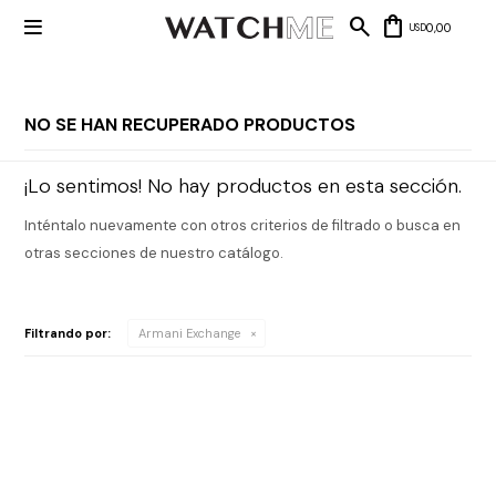

0,00
USD
NO SE HAN RECUPERADO PRODUCTOS
Mis datos
Mis
¡Lo sentimos! No hay productos en esta sección.
NUEVOS
direcciones
INGRESOS
Mis compras
Inténtalo nuevamente con otros criterios de filtrado o busca en
Wish List
Salir
otras secciones de nuestro catálogo.
RELOJERÍA
Clásico
MARCAS
Filtrando por:
Armani Exchange
Fashion
Guess
JOYERÍA
Deportivos
Michael
Kors
Ver
CARTERAS
Smart
todo
Joyería
Marc
Correa
Jacobs